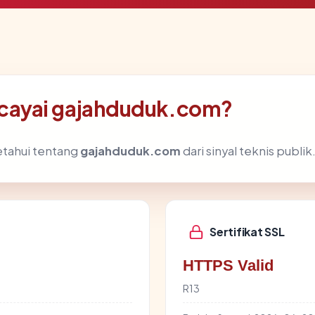
cayai gajahduduk.com?
etahui tentang
gajahduduk.com
dari sinyal teknis publik
Sertifikat SSL
HTTPS Valid
R13