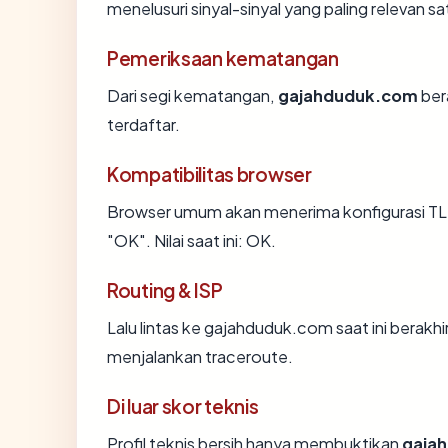
menelusuri sinyal-sinyal yang paling relevan sa
Pemeriksaan kematangan
Dari segi kematangan,
gajahduduk.com
ber
terdaftar.
Kompatibilitas browser
Browser umum akan menerima konfigurasi TL
"OK". Nilai saat ini: OK.
Routing & ISP
Lalu lintas ke gajahduduk.com saat ini berakhi
menjalankan traceroute.
Di luar skor teknis
Profil teknis bersih hanya membuktikan
gaja