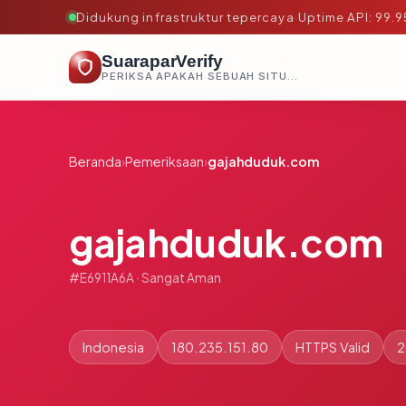
Didukung infrastruktur tepercaya
·
Uptime API: 99.
SuaraparVerify
PERIKSA APAKAH SEBUAH SITUS AMAN, TEPERCAYA, DAN TERVERIFIKASI DALAM HITUNGAN DETIK.
Beranda
›
Pemeriksaan
›
gajahduduk.com
gajahduduk.com
#E6911A6A · Sangat Aman
Indonesia
180.235.151.80
HTTPS Valid
2