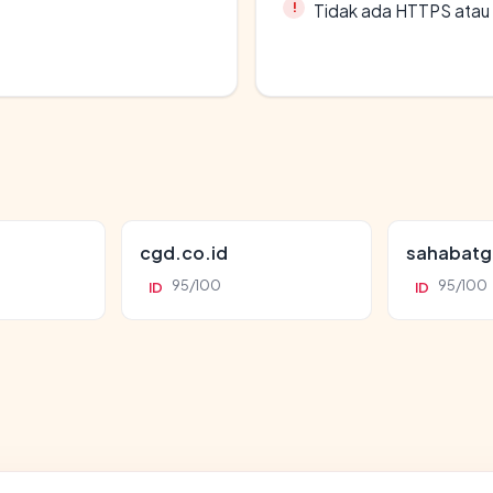
Tidak ada HTTPS atau s
cgd.co.id
sahabatg
95/100
95/100
ID
ID