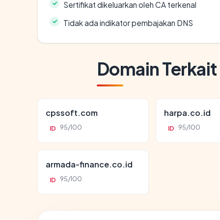
Sertifikat dikeluarkan oleh CA terkenal
Tidak ada indikator pembajakan DNS
Domain Terkait
cpssoft.com
harpa.co.id
95/100
95/100
ID
ID
armada-finance.co.id
95/100
ID