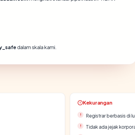
y_safe
dalam skala kami.
Kekurangan
Registrar berbasis di l
Tidak ada jejak korpora