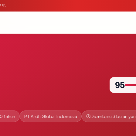
95%
95
0 tahun
PT Ardh Global Indonesia
Diperbarui
3 bulan yan