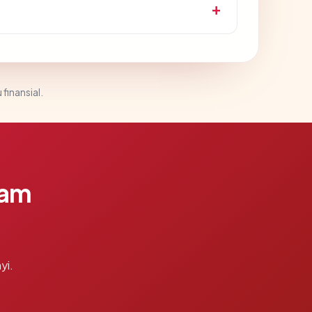
 finansial.
lam
yi.