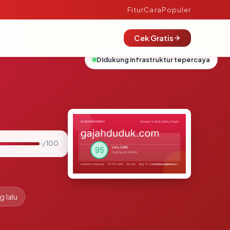
Fitur
Cara
Populer
Cek Gratis
Didukung infrastruktur tepercaya
/ 100
g lalu