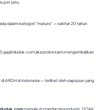
tu per satu.
ada dalam kategori "mature" — sekitar 20 tahun
S gajahduduk.com jika probe kami mengembalikan
r di ARDH di Indonesia — terlihat oleh siapa pun yang
hduduk.com
mengikuti standar pipa industri. TIDAK