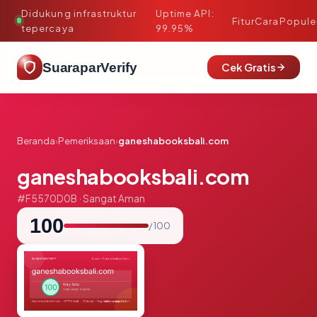
Didukung infrastruktur
Uptime API:
·
Fitur
Cara
Popule
tepercaya
99.95%
SuaraparVerify
Cek Gratis
Beranda
›
Pemeriksaan
›
ganeshabooksbali.com
ganeshabooksbali.com
#F5570D0B · Sangat Aman
100
/ 100