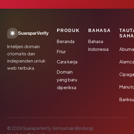
PRODUK
BAHASA
TAUT
SuaraparVerify
SAHA
Beranda
Bahasa
Intelijen domain
Indonesia
Abuma
Fitur
otomatis dan
independen untuk
Cara kerja
Alamca
web terbuka.
Domain
Cipaga
yang baru
Manut
diperiksa
Banks
© 2026 SuaraparVerify. Semua hak dilindungi.