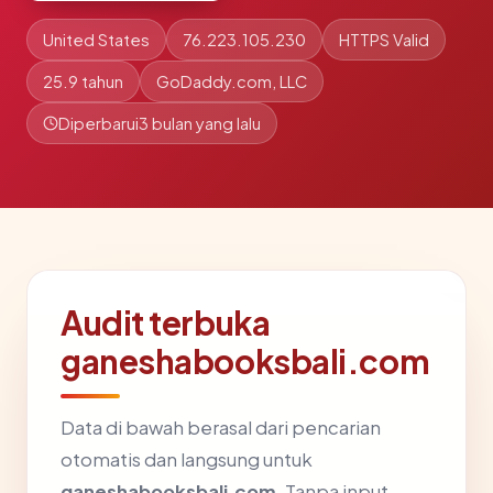
United States
76.223.105.230
HTTPS Valid
25.9 tahun
GoDaddy.com, LLC
Diperbarui
3 bulan yang lalu
Audit terbuka
ganeshabooksbali.com
Data di bawah berasal dari pencarian
otomatis dan langsung untuk
ganeshabooksbali.com
. Tanpa input