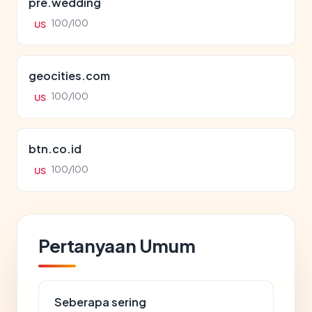
pre.wedding
100/100
US
geocities.com
100/100
US
btn.co.id
100/100
US
Pertanyaan Umum
Seberapa sering