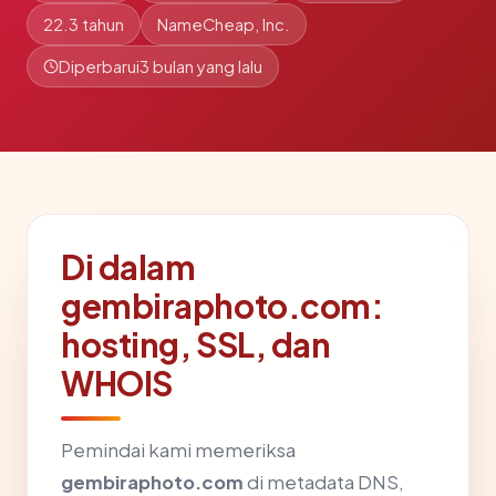
22.3 tahun
NameCheap, Inc.
Diperbarui
3 bulan yang lalu
Di dalam
gembiraphoto.com:
hosting, SSL, dan
WHOIS
Pemindai kami memeriksa
gembiraphoto.com
di metadata DNS,