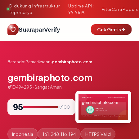
Didukung infrastruktur
Uptime API:
·
Fitur
Cara
Popule
tepercaya
99.95%
SuaraparVerify
Cek Gratis
Beranda
›
Pemeriksaan
›
gembiraphoto.com
gembiraphoto.com
#1D494295 · Sangat Aman
95
/ 100
Indonesia
161.248.116.194
HTTPS Valid