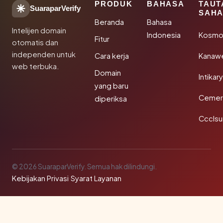
PRODUK
BAHASA
TAUT
SuaraparVerify
SAHA
Beranda
Bahasa
Intelijen domain
Indonesia
Kosmo
Fitur
otomatis dan
independen untuk
Cara kerja
Kanaw
web terbuka.
Domain
Intikar
yang baru
Cemerl
diperiksa
Ccclsu
© 2026 SuaraparVerify. Semua hak dilindungi.
Kebijakan Privasi
·
Syarat Layanan