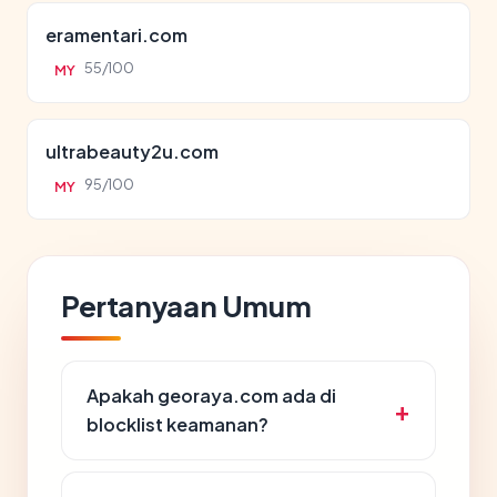
eramentari.com
55/100
MY
ultrabeauty2u.com
95/100
MY
Pertanyaan Umum
Apakah georaya.com ada di
blocklist keamanan?