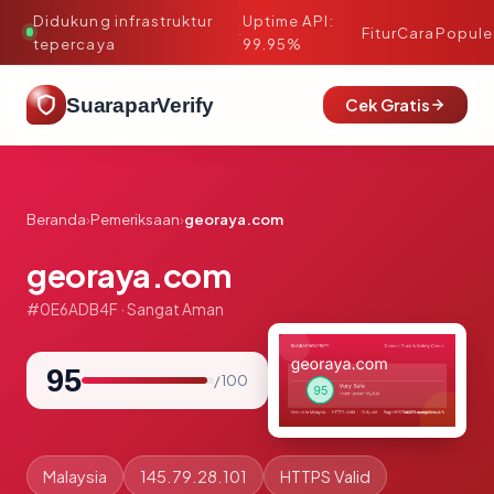
Didukung infrastruktur
Uptime API:
·
Fitur
Cara
Popule
tepercaya
99.95%
SuaraparVerify
Cek Gratis
Beranda
›
Pemeriksaan
›
georaya.com
georaya.com
#0E6ADB4F · Sangat Aman
95
/ 100
Malaysia
145.79.28.101
HTTPS Valid