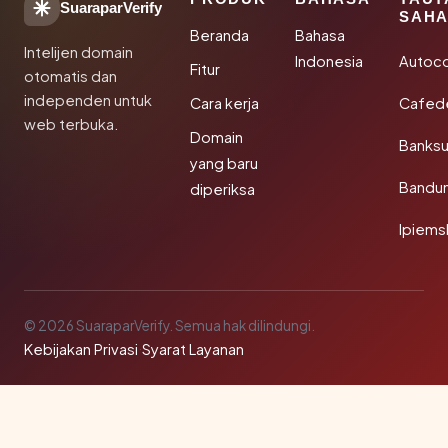
SuaraparVerify
SAHA
Beranda
Bahasa
Intelijen domain
Indonesia
Autoc
Fitur
otomatis dan
independen untuk
Cara kerja
Cafede
web terbuka.
Domain
Banks
yang baru
Bandu
diperiksa
Ipiems
© 2026 SuaraparVerify. Semua hak dilindungi.
Kebijakan Privasi
·
Syarat Layanan