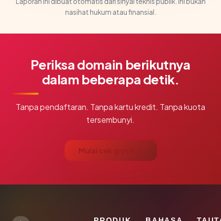
Laporan ini dibuat otomatis dari sinyal teknis publik. Ini bukan
nasihat hukum atau finansial.
Periksa domain berikutnya
dalam beberapa detik.
Tanpa pendaftaran. Tanpa kartu kredit. Tanpa kuota
tersembunyi.
Mulai cek gratis →
PRODUK
BAHASA
TAUT