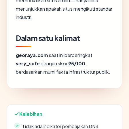
membuktikan situs aman — hanya bisa
menunjukkan apakah situs mengikuti standar
industri.
Dalam satu kalimat
georaya.com
saat ini berperingkat
very_safe
dengan skor
95/100
,
berdasarkan murni fakta infrastruktur publik.
Kelebihan
Tidak ada indikator pembajakan DNS