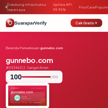
Didukung infrastruktur
Uptime API:
·
Fitur
Cara
Popule
tepercaya
99.95%
SuaraparVerify
Cek Gratis
Beranda
›
Pemeriksaan
›
gunnebo.com
gunnebo.com
#053461C2 · Sangat Aman
100
/ 100