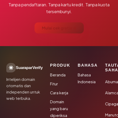
Tanpa pendaftaran. Tanpa kartu kredit. Tanpa kuota
tersembunyi.
Mulai cek gratis →
PRODUK
BAHASA
TAUT
SuaraparVerify
SAHA
Beranda
Bahasa
Intelijen domain
Indonesia
Abuma
Fitur
otomatis dan
independen untuk
Cara kerja
Alamca
web terbuka.
Domain
Cipaga
yang baru
Manut
diperiksa