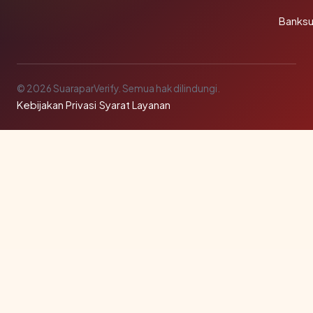
Banks
© 2026 SuaraparVerify. Semua hak dilindungi.
Kebijakan Privasi
·
Syarat Layanan