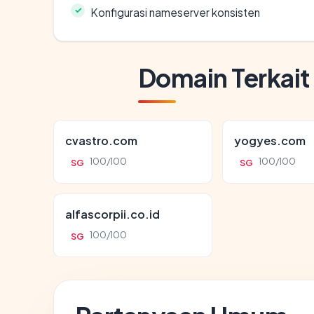
Konfigurasi nameserver konsisten
Domain Terkait
cvastro.com
yogyes.com
100/100
100/100
SG
SG
alfascorpii.co.id
100/100
SG