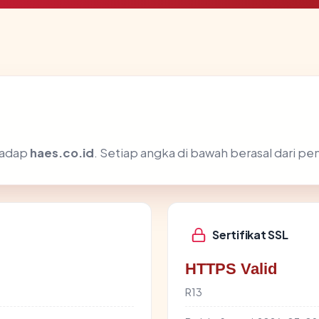
rhadap
haes.co.id
. Setiap angka di bawah berasal dari pe
Sertifikat SSL
HTTPS Valid
R13