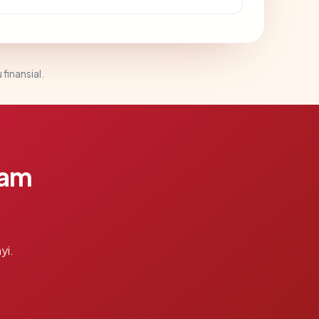
 finansial.
lam
yi.