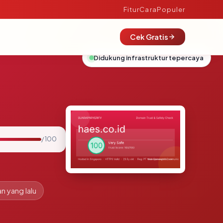
Fitur
Cara
Populer
Cek Gratis
Didukung infrastruktur tepercaya
/ 100
an yang lalu