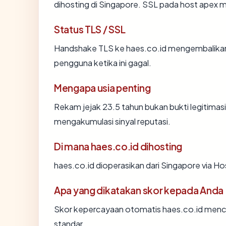
dihosting di Singapore. SSL pada host apex
Status TLS / SSL
Handshake TLS ke haes.co.id mengembalika
pengguna ketika ini gagal.
Mengapa usia penting
Rekam jejak 23.5 tahun bukan bukti legitimasi,
mengakumulasi sinyal reputasi.
Di mana haes.co.id dihosting
haes.co.id dioperasikan dari Singapore via Hos
Apa yang dikatakan skor kepada Anda
Skor kepercayaan otomatis haes.co.id mencer
standar.