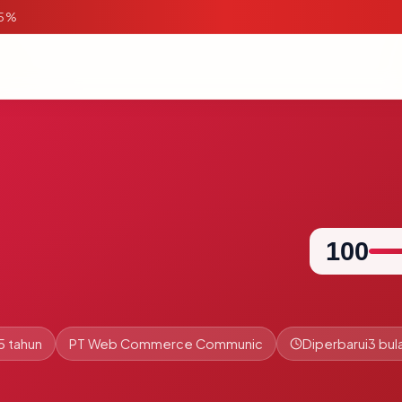
95%
100
5 tahun
PT Web Commerce Communic
Diperbarui
3 bul