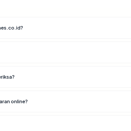
aes.co.id?
eriksa?
ran online?