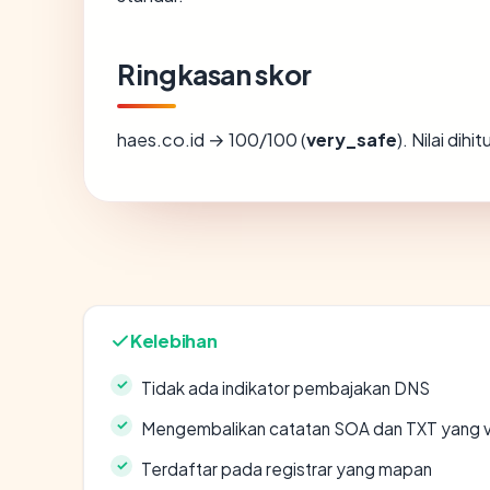
Ringkasan skor
haes.co.id → 100/100 (
very_safe
). Nilai dih
Kelebihan
Tidak ada indikator pembajakan DNS
Mengembalikan catatan SOA dan TXT yang v
Terdaftar pada registrar yang mapan