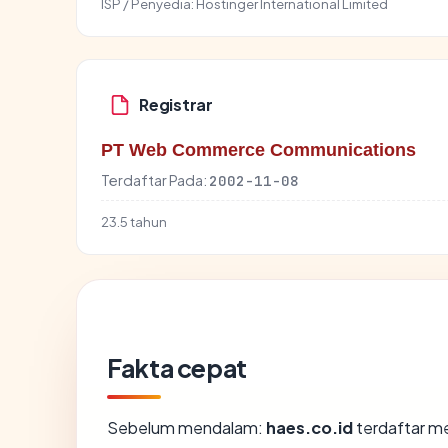
ISP / Penyedia:
Hostinger International Limited
Registrar
PT Web Commerce Communications
Terdaftar Pada:
2002-11-08
23.5 tahun
Fakta cepat
Sebelum mendalam:
haes.co.id
terdaftar m