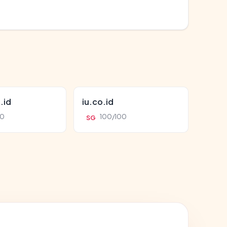
.id
iu.co.id
00
100/100
SG