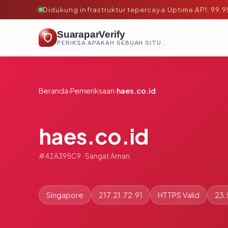
Didukung infrastruktur tepercaya
·
Uptime API: 99.
SuaraparVerify
PERIKSA APAKAH SEBUAH SITUS AMAN, TEPERCAYA, DAN TERVERIFIKASI DALAM HITUNGAN DETIK.
Beranda
›
Pemeriksaan
›
haes.co.id
haes.co.id
#42A395C9 · Sangat Aman
Singapore
217.21.72.91
HTTPS Valid
23.