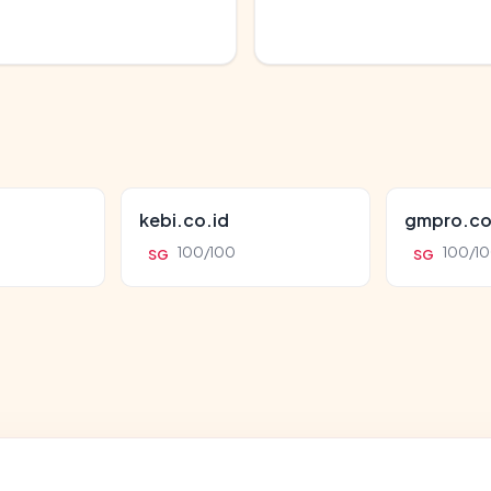
kebi.co.id
gmpro.co
100/100
100/1
SG
SG