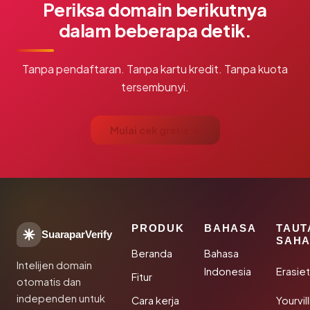
Periksa domain berikutnya
dalam beberapa detik.
Tanpa pendaftaran. Tanpa kartu kredit. Tanpa kuota
tersembunyi.
Mulai cek gratis →
PRODUK
BAHASA
TAUT
SuaraparVerify
SAHA
Beranda
Bahasa
Intelijen domain
Indonesia
Erasie
Fitur
otomatis dan
independen untuk
Cara kerja
Yourvi