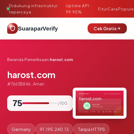
Didukung infrastruktur
Uptime API:
·
Fitur
Cara
Popule
tepercaya
99.95%
SuaraparVerify
Cek Gratis
Beranda
›
Pemeriksaan
›
harost.com
harost.com
#7663B846 · Aman
75
/ 100
Germany
91.195.240.13
Tanpa HTTPS