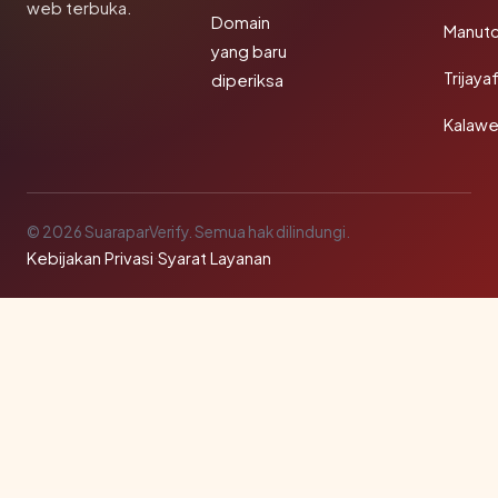
web terbuka.
Domain
Manut
yang baru
Trijay
diperiksa
Kalawe
© 2026 SuaraparVerify. Semua hak dilindungi.
Kebijakan Privasi
·
Syarat Layanan