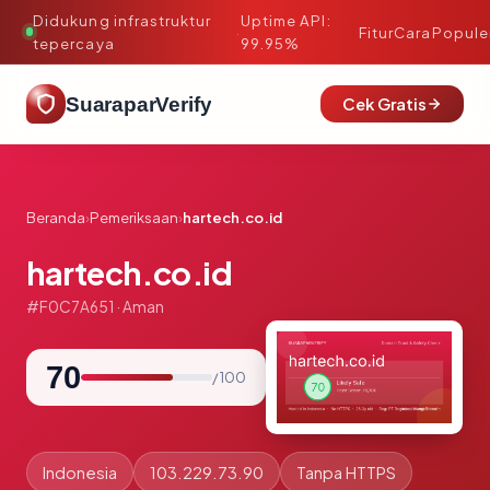
Didukung infrastruktur
Uptime API:
·
Fitur
Cara
Popule
tepercaya
99.95%
SuaraparVerify
Cek Gratis
Beranda
›
Pemeriksaan
›
hartech.co.id
hartech.co.id
#F0C7A651 · Aman
70
/ 100
Indonesia
103.229.73.90
Tanpa HTTPS