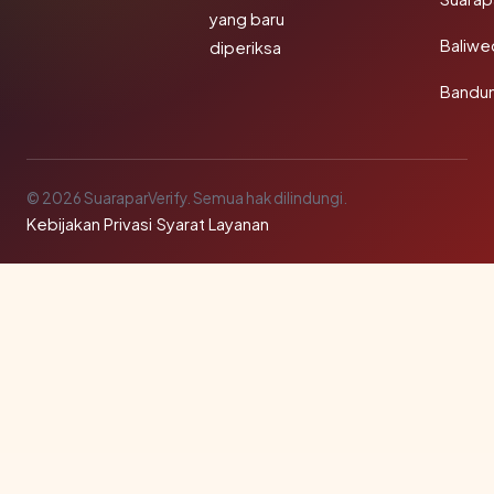
yang baru
Baliw
diperiksa
Bandu
© 2026 SuaraparVerify. Semua hak dilindungi.
Kebijakan Privasi
·
Syarat Layanan