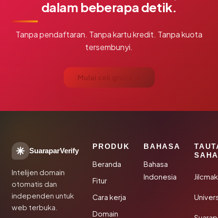
dalam beberapa detik.
Tanpa pendaftaran. Tanpa kartu kredit. Tanpa kuota
tersembunyi.
Mulai cek gratis →
PRODUK
BAHASA
TAUT
SuaraparVerify
SAHA
Beranda
Bahasa
Intelijen domain
Indonesia
Jilcma
Fitur
otomatis dan
independen untuk
Cara kerja
Univer
web terbuka.
Domain
Suarap