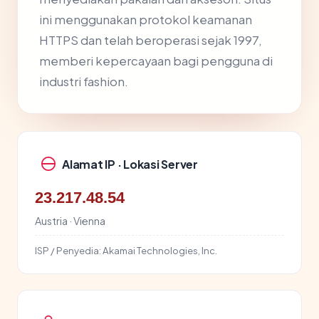
ini menggunakan protokol keamanan
HTTPS dan telah beroperasi sejak 1997,
memberi kepercayaan bagi pengguna di
industri fashion.
Alamat IP · Lokasi Server
23.217.48.54
Austria · Vienna
ISP / Penyedia:
Akamai Technologies, Inc.