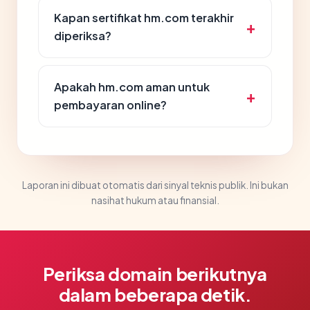
Kapan sertifikat hm.com terakhir
diperiksa?
Apakah hm.com aman untuk
pembayaran online?
Laporan ini dibuat otomatis dari sinyal teknis publik. Ini bukan
nasihat hukum atau finansial.
Periksa domain berikutnya
dalam beberapa detik.