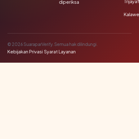
Trijay
diperiksa
Kalawe
© 2026 SuaraparVerify. Semua hak dilindungi.
Kebijakan Privasi
·
Syarat Layanan