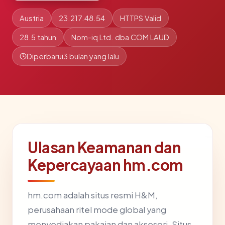
Austria
23.217.48.54
HTTPS Valid
28.5 tahun
Nom-iq Ltd. dba COM LAUD
Diperbarui
3 bulan yang lalu
Ulasan Keamanan dan
Kepercayaan hm.com
hm.com adalah situs resmi H&M,
perusahaan ritel mode global yang
menyediakan pakaian dan aksesori. Situs