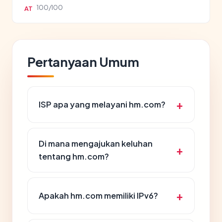
100/100
AT
Pertanyaan Umum
ISP apa yang melayani hm.com?
Di mana mengajukan keluhan
tentang hm.com?
Apakah hm.com memiliki IPv6?