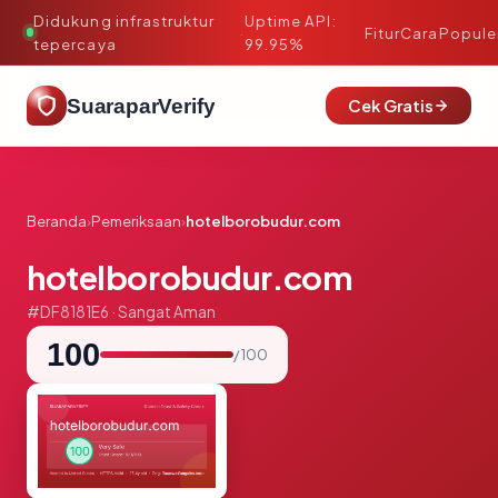
Didukung infrastruktur
Uptime API:
·
Fitur
Cara
Popule
tepercaya
99.95%
SuaraparVerify
Cek Gratis
Beranda
›
Pemeriksaan
›
hotelborobudur.com
hotelborobudur.com
#DF8181E6 · Sangat Aman
100
/ 100