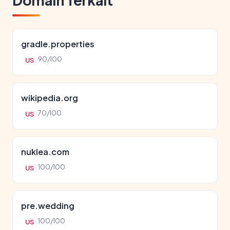
Domain Terkait
gradle.properties
90/100
US
wikipedia.org
70/100
US
nuklea.com
100/100
US
pre.wedding
100/100
US