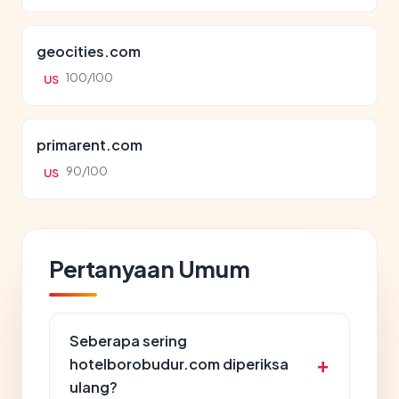
geocities.com
100/100
US
primarent.com
90/100
US
Pertanyaan Umum
Seberapa sering
hotelborobudur.com diperiksa
ulang?