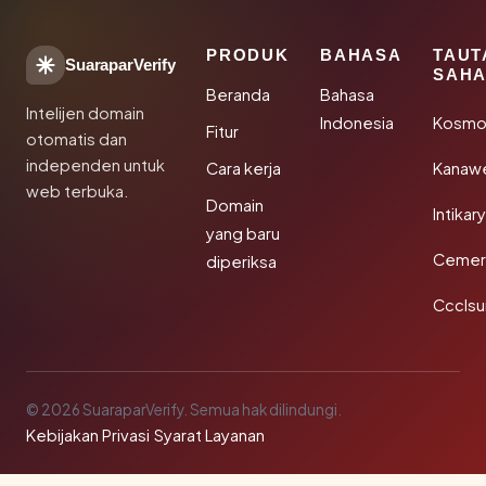
PRODUK
BAHASA
TAUT
SuaraparVerify
SAHA
Beranda
Bahasa
Intelijen domain
Indonesia
Kosmo
Fitur
otomatis dan
independen untuk
Cara kerja
Kanaw
web terbuka.
Domain
Intikar
yang baru
Cemerl
diperiksa
Ccclsu
© 2026 SuaraparVerify. Semua hak dilindungi.
Kebijakan Privasi
·
Syarat Layanan