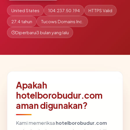
United States
104.237.50.194
HTTPS Valid
27.4 tahun
Tucows Domains Inc.
Diperbarui
3 bulan yang lalu
Apakah
hotelborobudur.com
aman digunakan?
Kami memeriksa
hotelborobudur.com