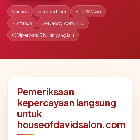
Canada
3.33.251.168
HTTPS Valid
7.9 tahun
GoDaddy.com, LLC
Diperbarui
3 bulan yang lalu
Pemeriksaan
kepercayaan langsung
untuk
houseofdavidsalon.com