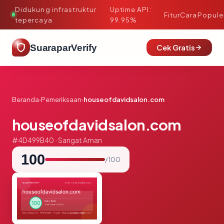
Didukung infrastruktur
Uptime API:
·
Fitur
Cara
Popule
tepercaya
99.95%
SuaraparVerify
Cek Gratis
Beranda
›
Pemeriksaan
›
houseofdavidsalon.com
houseofdavidsalon.com
#4D499B40 · Sangat Aman
100
/ 100