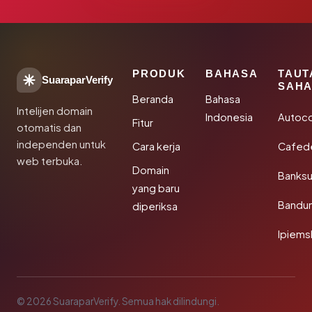
PRODUK
BAHASA
TAUT
SuaraparVerify
SAHA
Beranda
Bahasa
Intelijen domain
Indonesia
Autoc
Fitur
otomatis dan
independen untuk
Cara kerja
Cafede
web terbuka.
Domain
Banks
yang baru
Bandu
diperiksa
Ipiems
© 2026 SuaraparVerify. Semua hak dilindungi.