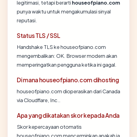
legitimasi, tetapi berarti
houseofpiano.com
punya waktu untuk mengakumulasi sinyal
reputasi.
Status TLS / SSL
Handshake TLS ke houseofpiano.com
mengembalikan: OK. Browser modern akan
memperingatkan pengguna ketika ini gagal.
Di mana houseofpiano.com dihosting
houseofpiano.com dioperasikan dari Canada
via Cloudflare, Inc..
Apa yang dikatakan skor kepada Anda
Skor kepercayaan otomatis
houseofpiano.com mencerminkan apakah ia