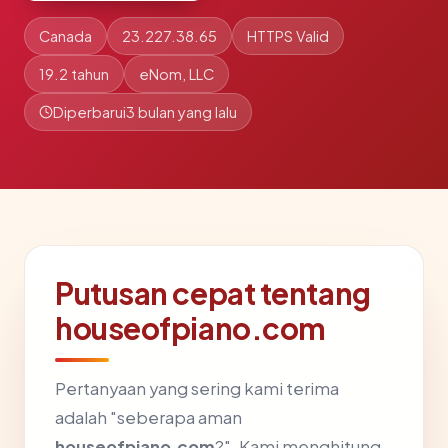
Canada
23.227.38.65
HTTPS Valid
19.2 tahun
eNom, LLC
Diperbarui
3 bulan yang lalu
Putusan cepat tentang
houseofpiano.com
Pertanyaan yang sering kami terima
adalah "seberapa aman
houseofpiano.com
?". Kami menghitung