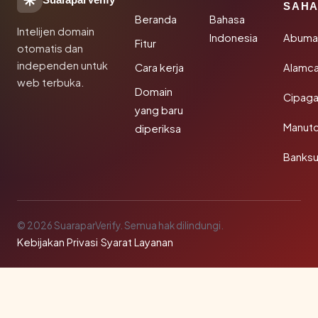
SuaraparVerify
SAHA
Beranda
Bahasa
Intelijen domain
Indonesia
Abuma
Fitur
otomatis dan
independen untuk
Cara kerja
Alamca
web terbuka.
Domain
Cipaga
yang baru
Manut
diperiksa
Banks
© 2026 SuaraparVerify. Semua hak dilindungi.
Kebijakan Privasi
·
Syarat Layanan