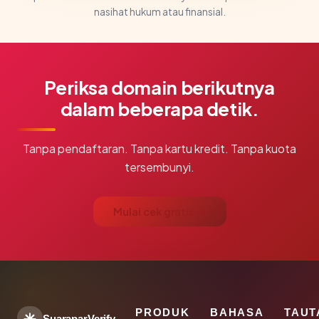
nasihat hukum atau finansial.
Periksa domain berikutnya
dalam beberapa detik.
Tanpa pendaftaran. Tanpa kartu kredit. Tanpa kuota
tersembunyi.
Mulai cek gratis →
PRODUK
BAHASA
TAUT