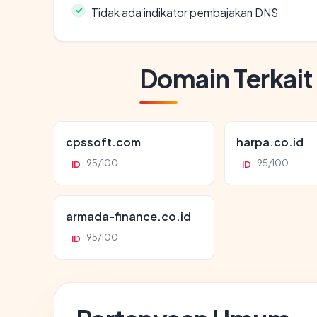
Tidak ada indikator pembajakan DNS
Domain Terkait
cpssoft.com
harpa.co.id
95/100
95/100
ID
ID
armada-finance.co.id
95/100
ID