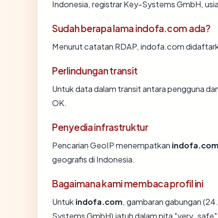
Indonesia, registrar Key-Systems GmbH, usia 
Sudah berapa lama indofa.com ada?
Menurut catatan RDAP, indofa.com didaftark
Perlindungan transit
Untuk data dalam transit antara pengguna d
OK.
Penyedia infrastruktur
Pencarian GeoIP menempatkan
indofa.co
geografis di Indonesia.
Bagaimana kami membaca profil ini
Untuk
indofa.com
, gambaran gabungan (24.
Systems GmbH) jatuh dalam pita "very_safe"