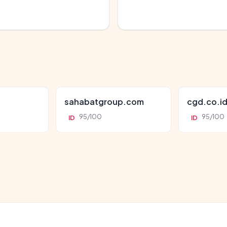
sahabatgroup.com
cgd.co.i
95/100
95/100
ID
ID