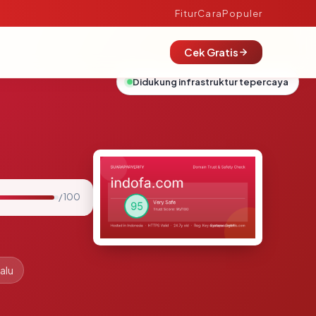
Fitur
Cara
Populer
Cek Gratis
Didukung infrastruktur tepercaya
/ 100
alu