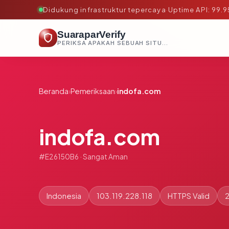
Didukung infrastruktur tepercaya
·
Uptime API: 99.
SuaraparVerify
PERIKSA APAKAH SEBUAH SITUS AMAN, TEPERCAYA, DAN TERVERIFIKASI DALAM HITUNGAN DETIK.
Beranda
›
Pemeriksaan
›
indofa.com
indofa.com
#E26150B6 · Sangat Aman
Indonesia
103.119.228.118
HTTPS Valid
2