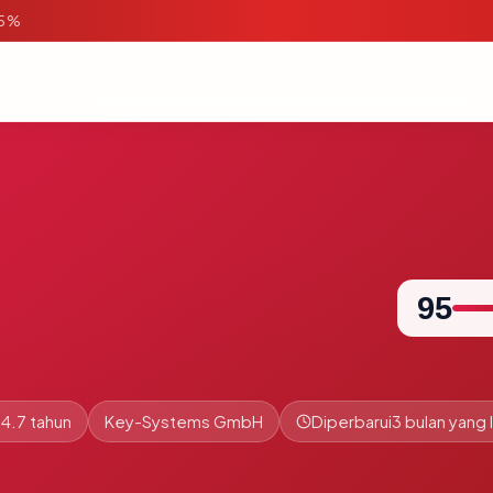
95%
95
4.7 tahun
Key-Systems GmbH
Diperbarui
3 bulan yang l