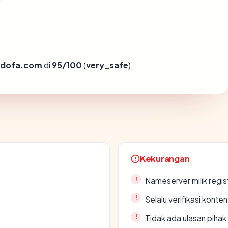
ndofa.com
di
95/100
(
very_safe
).
Kekurangan
Nameserver milik regi
Selalu verifikasi kont
Tidak ada ulasan piha