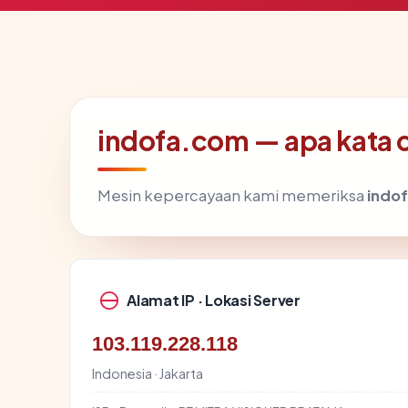
indofa.com — apa kata c
Mesin kepercayaan kami memeriksa
indo
Alamat IP · Lokasi Server
103.119.228.118
Indonesia · Jakarta