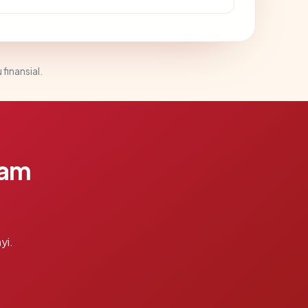
 finansial.
lam
yi.