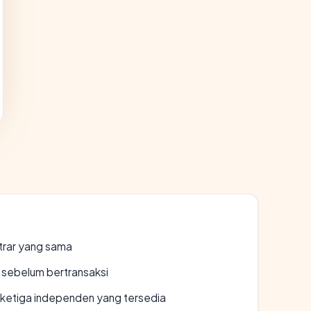
strar yang sama
en sebelum bertransaksi
k ketiga independen yang tersedia