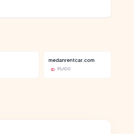
d
medanrentcar.com
95/100
ID