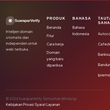
PRODUK
BAHASA
TAUT
SuaraparVerify
SAHA
Beranda
Bahasa
Intelijen domain
Indonesia
Autoc
Fitur
otomatis dan
independen untuk
Cara kerja
Cafede
web terbuka.
Domain
Banks
yang baru
Bandu
diperiksa
Ipiems
© 2026 SuaraparVerify. Semua hak dilindungi.
Kebijakan Privasi
·
Syarat Layanan