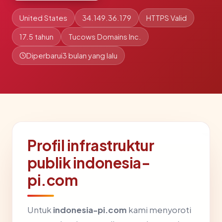
United States
34.149.36.179
HTTPS Valid
17.5 tahun
Tucows Domains Inc.
Diperbarui
3 bulan yang lalu
Profil infrastruktur
publik indonesia-
pi.com
Untuk
indonesia-pi.com
kami menyoroti