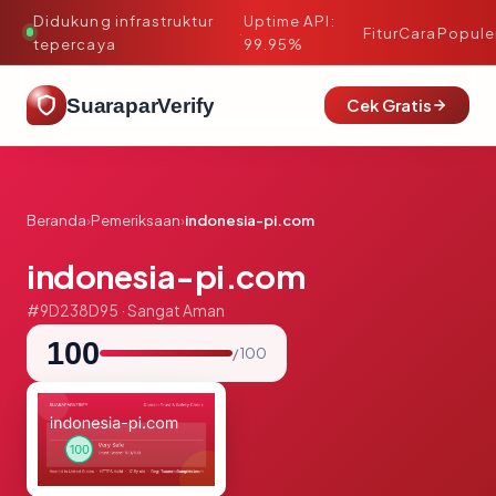
Didukung infrastruktur
Uptime API:
·
Fitur
Cara
Popule
tepercaya
99.95%
SuaraparVerify
Cek Gratis
Beranda
›
Pemeriksaan
›
indonesia-pi.com
indonesia-pi.com
#9D238D95 · Sangat Aman
100
/ 100