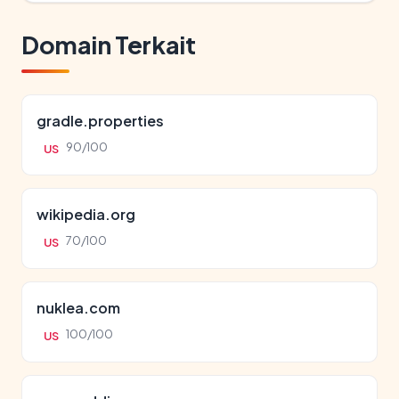
Domain Terkait
gradle.properties
90/100
US
wikipedia.org
70/100
US
nuklea.com
100/100
US