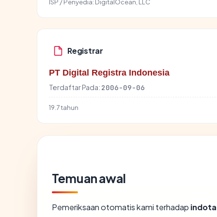
ISP / Penyedia:
DigitalOcean, LLC
Registrar
PT Digital Registra Indonesia
Terdaftar Pada:
2006-09-06
19.7 tahun
Temuan awal
Pemeriksaan otomatis kami terhadap
indota