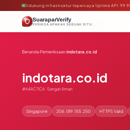
Didukung infrastruktur tepercaya
·
Uptime API: 99.
SuaraparVerify
PERIKSA APAKAH SEBUAH SITUS AMAN, TEPERCAYA, DAN TERVERIFIKASI DALAM HITUNGAN DETIK.
Beranda
›
Pemeriksaan
›
indotara.co.id
indotara.co.id
#64AC11C6 · Sangat Aman
Singapore
206.189.155.250
HTTPS Valid