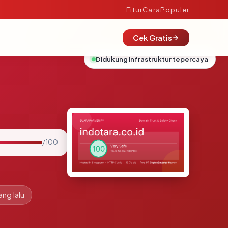
Fitur
Cara
Populer
Cek Gratis
Didukung infrastruktur tepercaya
/ 100
ang lalu