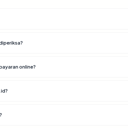
 diperiksa?
bayaran online?
.id?
?