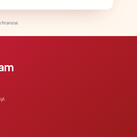
 finansial.
lam
yi.