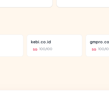
kebi.co.id
gmpro.co
100/100
100/1
SG
SG