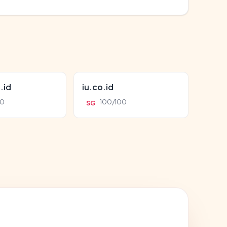
.id
iu.co.id
00
100/100
SG