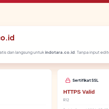
co.id
atis dan langsung untuk
indotara.co.id
. Tanpa input edit
Sertifikat SSL
HTTPS Valid
R12