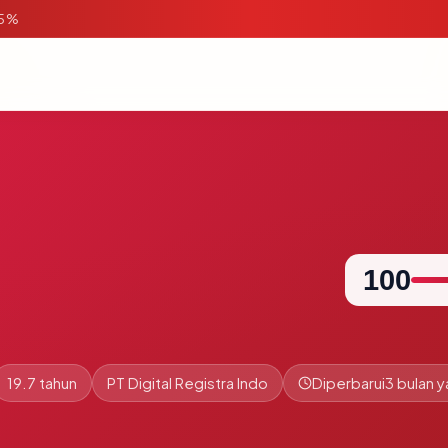
95%
100
19.7 tahun
PT Digital Registra Indo
Diperbarui
3 bulan y