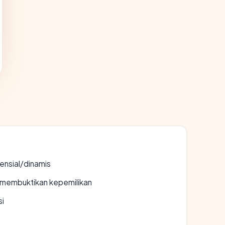
densial/dinamis
ak membuktikan kepemilikan
si