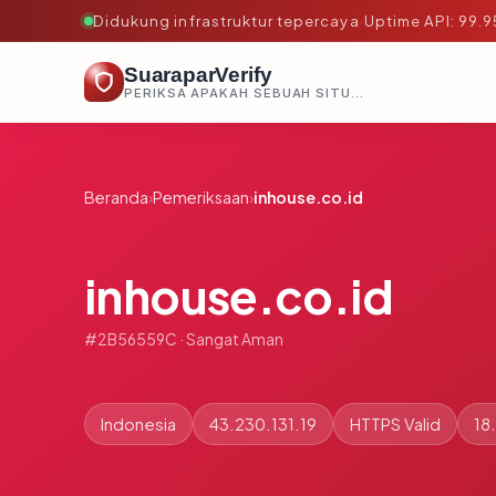
Didukung infrastruktur tepercaya
·
Uptime API: 99.
SuaraparVerify
PERIKSA APAKAH SEBUAH SITUS AMAN, TEPERCAYA, DAN TERVERIFIKASI DALAM HITUNGAN DETIK.
Beranda
›
Pemeriksaan
›
inhouse.co.id
inhouse.co.id
#2B56559C · Sangat Aman
Indonesia
43.230.131.19
HTTPS Valid
18