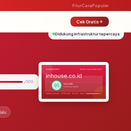
Fitur
Cara
Populer
Cek Gratis
Didukung infrastruktur tepercaya
/ 100
lalu