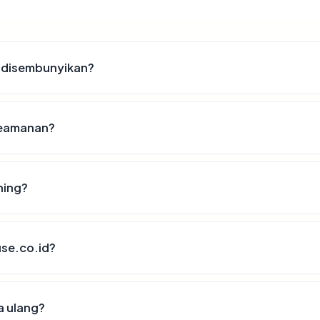
 disembunyikan?
 keamanan?
hing?
use.co.id?
a ulang?