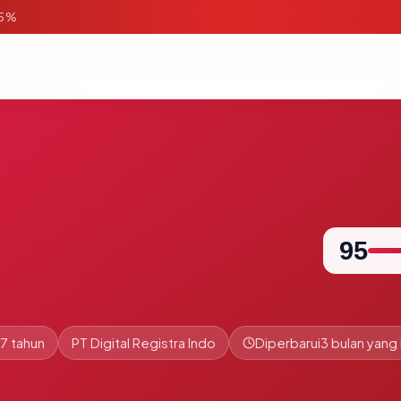
95%
95
.7 tahun
PT Digital Registra Indo
Diperbarui
3 bulan yang 