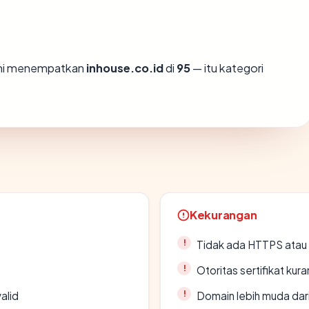
ami menempatkan
inhouse.co.id
di
95
— itu kategori
Kekurangan
Tidak ada HTTPS atau s
Otoritas sertifikat ku
alid
Domain lebih muda dari