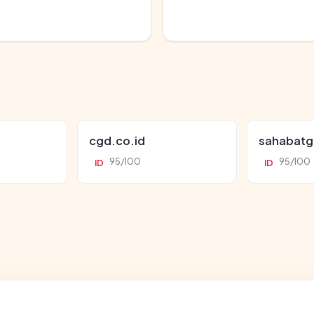
cgd.co.id
sahabatg
95/100
95/100
ID
ID