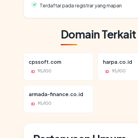
Terdaftar pada registrar yang mapan
Domain Terkait
cpssoft.com
harpa.co.id
95/100
95/100
ID
ID
armada-finance.co.id
95/100
ID