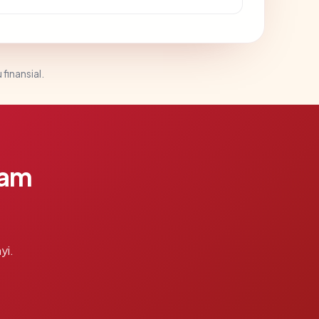
 finansial.
lam
yi.