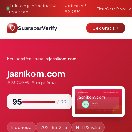
Didukung infrastruktur
Uptime API:
·
Fitur
Cara
Popule
tepercaya
99.95%
SuaraparVerify
Cek Gratis
Beranda
›
Pemeriksaan
›
jasnikom.com
jasnikom.com
#931C3EE9 · Sangat Aman
95
/ 100
Indonesia
202.153.21.3
HTTPS Valid