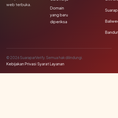
web terbuka.
Domain
Suarap
yang baru
Baliw
diperiksa
Bandu
© 2026 SuaraparVerify. Semua hak dilindungi.
Kebijakan Privasi
·
Syarat Layanan