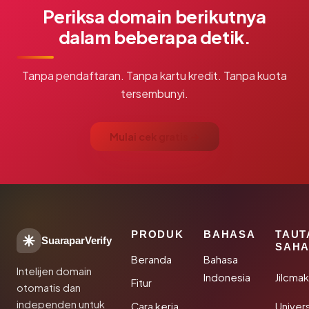
Periksa domain berikutnya
dalam beberapa detik.
Tanpa pendaftaran. Tanpa kartu kredit. Tanpa kuota
tersembunyi.
Mulai cek gratis →
PRODUK
BAHASA
TAUT
SuaraparVerify
SAHA
Beranda
Bahasa
Intelijen domain
Indonesia
Jilcma
Fitur
otomatis dan
independen untuk
Cara kerja
Univer