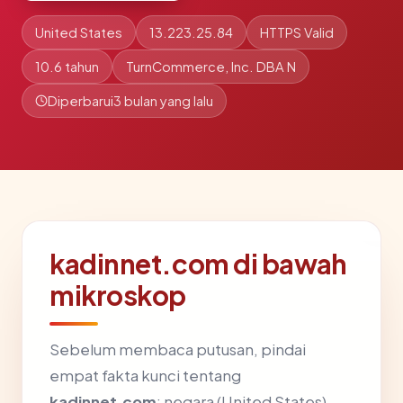
United States
13.223.25.84
HTTPS Valid
10.6 tahun
TurnCommerce, Inc. DBA N
Diperbarui
3 bulan yang lalu
kadinnet.com di bawah
mikroskop
Sebelum membaca putusan, pindai
empat fakta kunci tentang
kadinnet.com
: negara (United States),