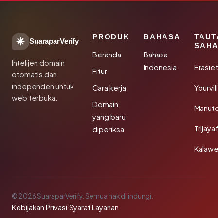
PRODUK
BAHASA
TAUT
SuaraparVerify
SAHA
Beranda
Bahasa
Intelijen domain
Indonesia
Erasie
Fitur
otomatis dan
independen untuk
Cara kerja
Yourvi
web terbuka.
Domain
Manut
yang baru
Trijay
diperiksa
Kalawe
© 2026 SuaraparVerify. Semua hak dilindungi.
Kebijakan Privasi
·
Syarat Layanan