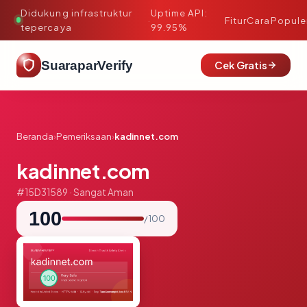
Didukung infrastruktur
Uptime API:
·
Fitur
Cara
Popule
tepercaya
99.95%
SuaraparVerify
Cek Gratis
Beranda
›
Pemeriksaan
›
kadinnet.com
kadinnet.com
#15D31589 · Sangat Aman
100
/ 100