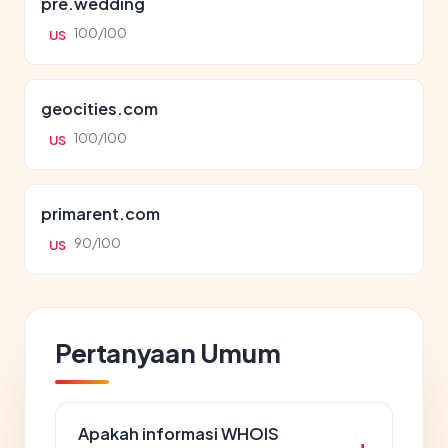
pre.wedding
100/100
US
geocities.com
100/100
US
primarent.com
90/100
US
Pertanyaan Umum
Apakah informasi WHOIS