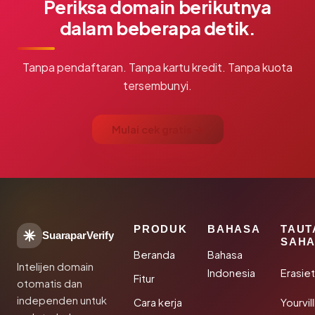
Periksa domain berikutnya
dalam beberapa detik.
Tanpa pendaftaran. Tanpa kartu kredit. Tanpa kuota
tersembunyi.
Mulai cek gratis →
PRODUK
BAHASA
TAUT
SuaraparVerify
SAHA
Beranda
Bahasa
Intelijen domain
Indonesia
Erasie
Fitur
otomatis dan
independen untuk
Cara kerja
Yourvi