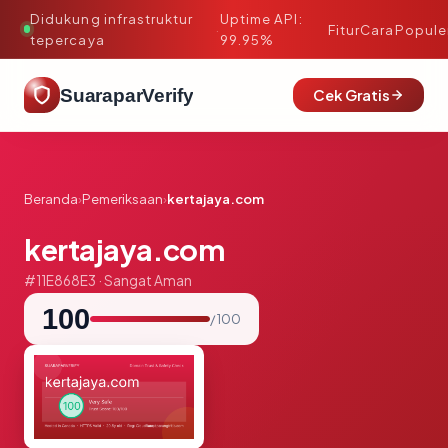
Didukung infrastruktur
Uptime API:
·
Fitur
Cara
Popule
tepercaya
99.95%
SuaraparVerify
Cek Gratis
Beranda
›
Pemeriksaan
›
kertajaya.com
kertajaya.com
#11E868E3 · Sangat Aman
100
/ 100