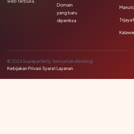
web terbuka.
Domain
Manut
yang baru
Trijay
diperiksa
Kalawe
© 2026 SuaraparVerify. Semua hak dilindungi.
Kebijakan Privasi
·
Syarat Layanan