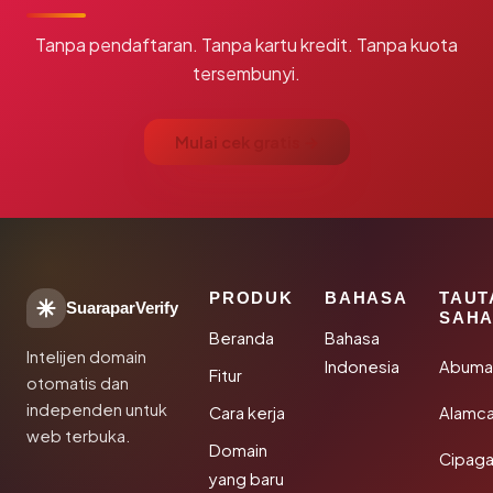
Tanpa pendaftaran. Tanpa kartu kredit. Tanpa kuota
tersembunyi.
Mulai cek gratis →
PRODUK
BAHASA
TAUT
SuaraparVerify
SAHA
Beranda
Bahasa
Intelijen domain
Indonesia
Abuma
Fitur
otomatis dan
independen untuk
Cara kerja
Alamca
web terbuka.
Domain
Cipaga
yang baru