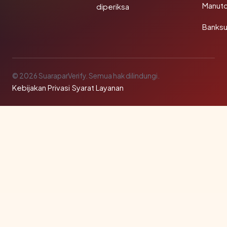
Manut
diperiksa
Banks
© 2026 SuaraparVerify. Semua hak dilindungi.
Kebijakan Privasi
·
Syarat Layanan