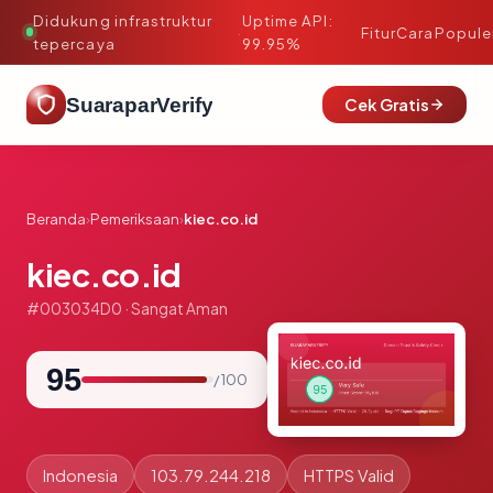
Didukung infrastruktur
Uptime API:
·
Fitur
Cara
Popule
tepercaya
99.95%
SuaraparVerify
Cek Gratis
Beranda
›
Pemeriksaan
›
kiec.co.id
kiec.co.id
#003034D0 · Sangat Aman
95
/ 100
Indonesia
103.79.244.218
HTTPS Valid