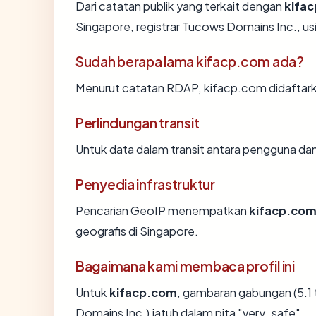
Dari catatan publik yang terkait dengan
kifa
Singapore, registrar Tucows Domains Inc., usia
Sudah berapa lama kifacp.com ada?
Menurut catatan RDAP, kifacp.com didaftarkan
Perlindungan transit
Untuk data dalam transit antara pengguna d
Penyedia infrastruktur
Pencarian GeoIP menempatkan
kifacp.co
geografis di Singapore.
Bagaimana kami membaca profil ini
Untuk
kifacp.com
, gambaran gabungan (5.1
Domains Inc.) jatuh dalam pita "very_safe".