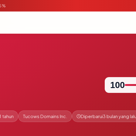
95%
100
1 tahun
Tucows Domains Inc.
Diperbarui
3 bulan yang lal