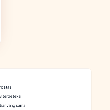
erbatas
S terdeteksi
strar yang sama