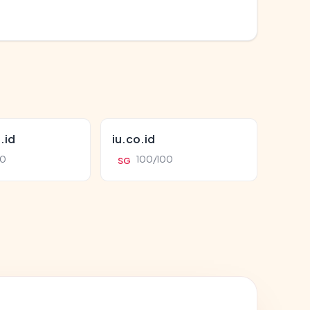
.id
iu.co.id
00
100/100
SG