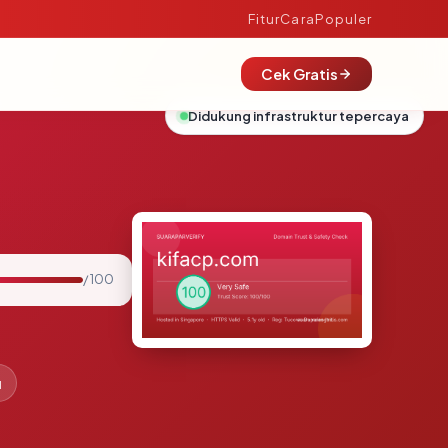
Fitur
Cara
Populer
Cek Gratis
Didukung infrastruktur tepercaya
/ 100
u