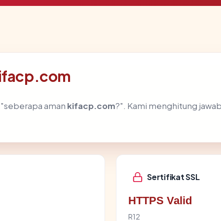
kifacp.com
h "seberapa aman
kifacp.com
?". Kami menghitung jawa
Sertifikat SSL
HTTPS Valid
R12