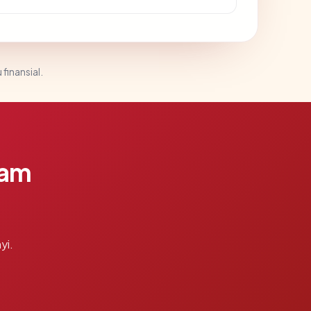
 finansial.
lam
yi.