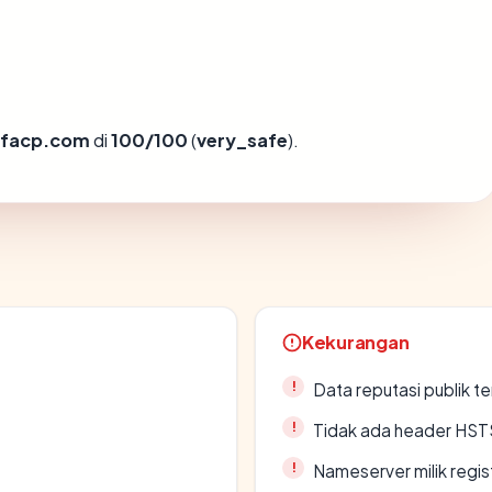
ifacp.com
di
100/100
(
very_safe
).
Kekurangan
Data reputasi publik t
Tidak ada header HST
Nameserver milik regi