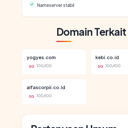
Nameserver stabil
Domain Terkait
yogyes.com
kebi.co.id
100/100
100/100
SG
SG
alfascorpii.co.id
100/100
SG