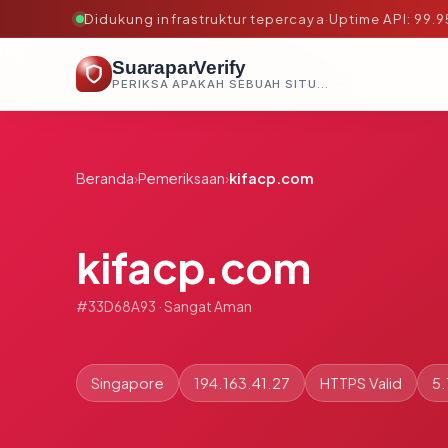
Didukung infrastruktur tepercaya
·
Uptime API: 99.
SuaraparVerify
PERIKSA APAKAH SEBUAH SITUS AMAN, TEPERCAYA, DAN TERVERIFIKASI DALAM HITUNGAN DETIK.
Beranda
›
Pemeriksaan
›
kifacp.com
kifacp.com
#33D68A93 · Sangat Aman
Singapore
194.163.41.27
HTTPS Valid
5.