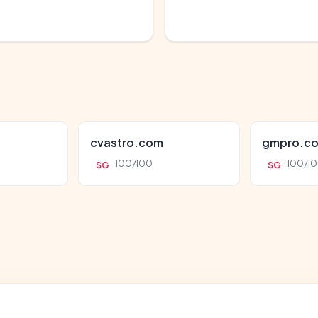
cvastro.com
gmpro.co
100/100
100/1
SG
SG