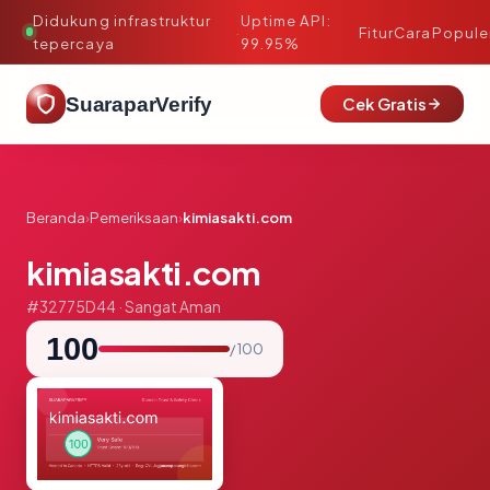
Didukung infrastruktur
Uptime API:
·
Fitur
Cara
Popule
tepercaya
99.95%
SuaraparVerify
Cek Gratis
Beranda
›
Pemeriksaan
›
kimiasakti.com
kimiasakti.com
#32775D44 · Sangat Aman
100
/ 100