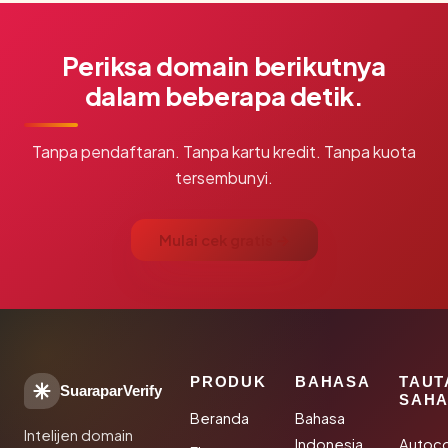
Periksa domain berikutnya
dalam beberapa detik.
Tanpa pendaftaran. Tanpa kartu kredit. Tanpa kuota
tersembunyi.
Mulai cek gratis →
PRODUK
BAHASA
TAUT
SuaraparVerify
SAHA
Beranda
Bahasa
Intelijen domain
Indonesia
Autoc