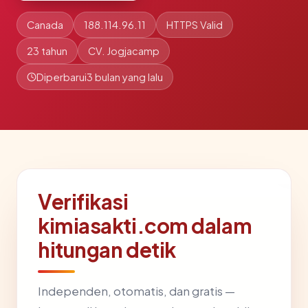
Canada
188.114.96.11
HTTPS Valid
23 tahun
CV. Jogjacamp
Diperbarui
3 bulan yang lalu
Verifikasi
kimiasakti.com dalam
hitungan detik
Independen, otomatis, dan gratis —