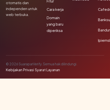
Fitur
otomatis dan
independen untuk
Cara kerja
Cafede
web terbuka.
Domain
Banks
yang baru
Bandu
diperiksa
Ipiems
© 2026 SuaraparVerify. Semua hak dilindungi.
Kebijakan Privasi
·
Syarat Layanan