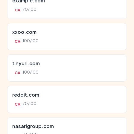
example.com
70/100
CA
xxoo.com
100/100
CA
tinyurl.com
100/100
CA
reddit.com
70/100
CA
nasarigroup.com