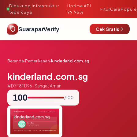
Didukung infrastruktur
Uptime API:
·
Fitur
Cara
Popule
tepercaya
99.95%
SuaraparVerify
Cek Gratis
Beranda
›
Pemeriksaan
›
kinderland.com.sg
kinderland.com.sg
#D7F8FD96 · Sangat Aman
100
/ 100