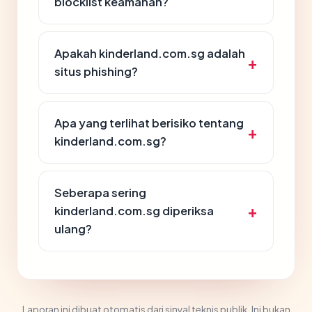
blocklist keamanan?
Apakah kinderland.com.sg adalah
situs phishing?
Apa yang terlihat berisiko tentang
kinderland.com.sg?
Seberapa sering
kinderland.com.sg diperiksa
ulang?
Laporan ini dibuat otomatis dari sinyal teknis publik. Ini bukan