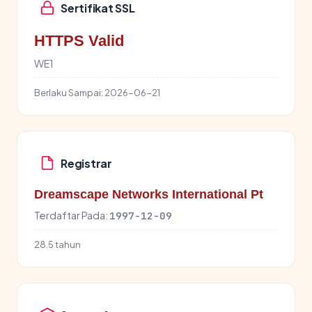
Sertifikat SSL
HTTPS Valid
WE1
Berlaku Sampai:
2026-06-21
Registrar
Dreamscape Networks International Pt
Terdaftar Pada:
1997-12-09
28.5 tahun