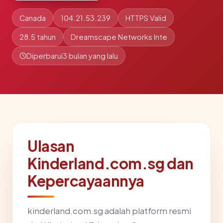
Canada
104.21.53.239
HTTPS Valid
28.5 tahun
Dreamscape Networks Inte
Diperbarui
3 bulan yang lalu
Ulasan
Kinderland.com.sg dan
Kepercayaannya
kinderland.com.sg adalah platform resmi