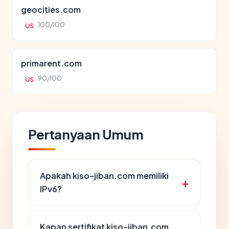
geocities.com
100/100
US
primarent.com
90/100
US
Pertanyaan Umum
Apakah kiso-jiban.com memiliki
IPv6?
Kapan sertifikat kiso-jiban.com