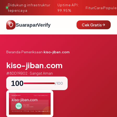
Didukung infrastruktur
Uptime API:
·
Fitur
Cara
Popule
tepercaya
99.95%
SuaraparVerify
Cek Gratis
Beranda
›
Pemeriksaan
›
kiso-jiban.com
kiso-jiban.com
#8DD19B02 · Sangat Aman
100
/ 100