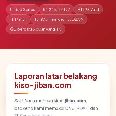
United States
54.243.117.197
HTTPS Valid
11.1 tahun
TurnCommerce, Inc. DBA N
Diperbarui
3 bulan yang lalu
Laporan latar belakang
kiso-jiban.com
Saat Anda mencari
kiso-jiban.com
,
backend kami memukul DNS, RDAP, dan
TLS secara paralel.