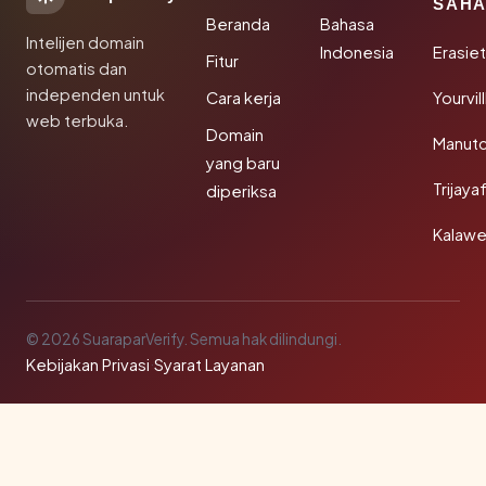
SAHA
Beranda
Bahasa
Intelijen domain
Indonesia
Erasie
Fitur
otomatis dan
independen untuk
Cara kerja
Yourvi
web terbuka.
Domain
Manut
yang baru
Trijay
diperiksa
Kalawe
© 2026 SuaraparVerify. Semua hak dilindungi.
Kebijakan Privasi
·
Syarat Layanan