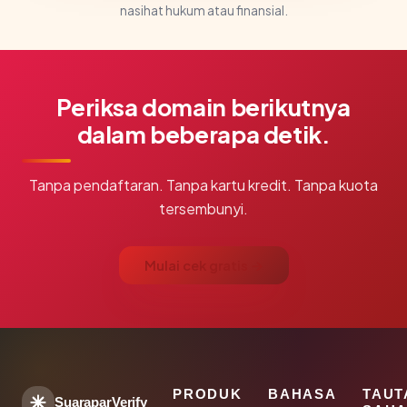
nasihat hukum atau finansial.
Periksa domain berikutnya
dalam beberapa detik.
Tanpa pendaftaran. Tanpa kartu kredit. Tanpa kuota
tersembunyi.
Mulai cek gratis →
PRODUK
BAHASA
TAUT
SuaraparVerify