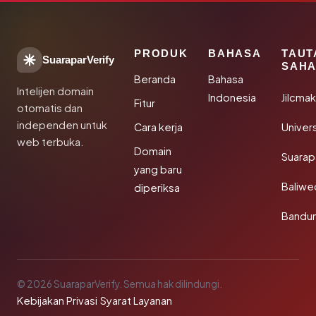
PRODUK
BAHASA
TAUT
SuaraparVerify
SAHA
Beranda
Bahasa
Intelijen domain
Indonesia
Jilcma
Fitur
otomatis dan
independen untuk
Cara kerja
Univer
web terbuka.
Domain
Suarap
yang baru
Baliw
diperiksa
Bandu
© 2026 SuaraparVerify. Semua hak dilindungi.
Kebijakan Privasi
·
Syarat Layanan