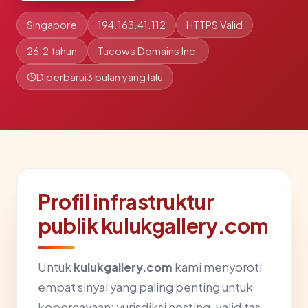
Singapore
194.163.41.112
HTTPS Valid
26.2 tahun
Tucows Domains Inc.
Diperbarui
3 bulan yang lalu
Profil infrastruktur
publik kulukgallery.com
Untuk
kulukgallery.com
kami menyoroti
empat sinyal yang paling penting untuk
kepercayaan: yurisdiksi hosting, validitas