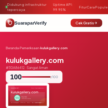
Didukung infrastruktur
Uptime API:
·
Fitur
Cara
Popule
tepercaya
99.95%
SuaraparVerify
Cek Gratis
Beranda
›
Pemeriksaan
›
kulukgallery.com
kulukgallery.com
#30A86412 · Sangat Aman
100
/ 100