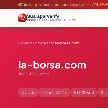
Didukung infrastruktur tepercaya
·
Uptime API: 99.
SuaraparVerify
PERIKSA APAKAH SEBUAH SITUS AMAN, TEPERCAYA, DAN TERVERIFIKASI DALAM HITUNGAN DETIK.
Beranda
›
Pemeriksaan
›
la-borsa.com
la-borsa.com
#4BFCF1CD · Aman
Canada
172.67.157.146
HTTPS Valid
0 t