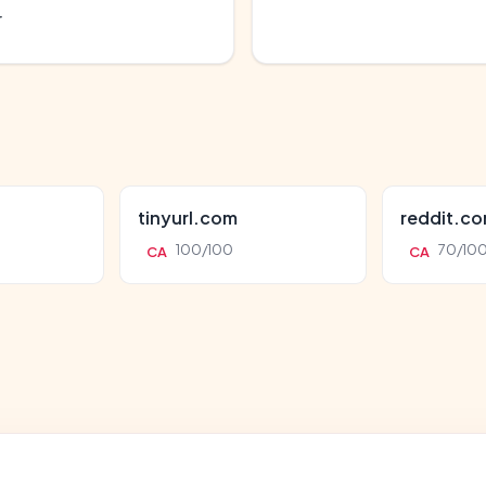
r
tinyurl.com
reddit.c
100/100
70/10
CA
CA