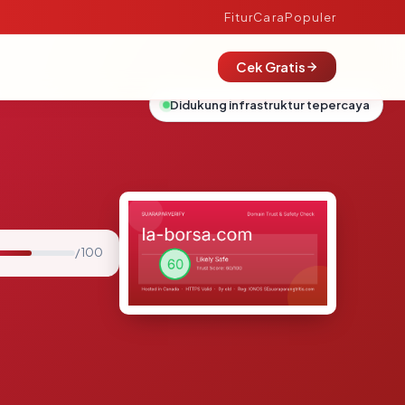
Fitur
Cara
Populer
Cek Gratis
Didukung infrastruktur tepercaya
/ 100