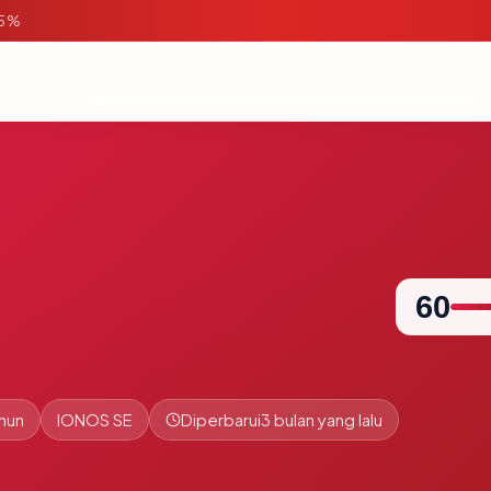
95%
60
ahun
IONOS SE
Diperbarui
3 bulan yang lalu