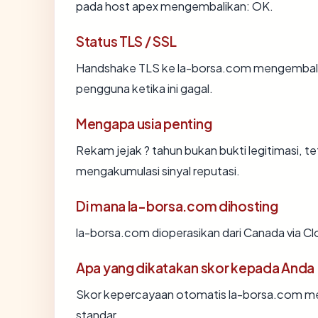
pada host apex mengembalikan: OK.
Status TLS / SSL
Handshake TLS ke la-borsa.com mengembal
pengguna ketika ini gagal.
Mengapa usia penting
Rekam jejak ? tahun bukan bukti legitimasi, te
mengakumulasi sinyal reputasi.
Di mana la-borsa.com dihosting
la-borsa.com dioperasikan dari Canada via Clo
Apa yang dikatakan skor kepada Anda
Skor kepercayaan otomatis la-borsa.com menc
standar.