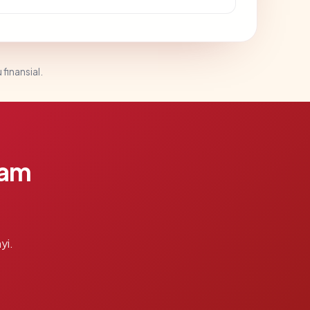
 finansial.
lam
yi.