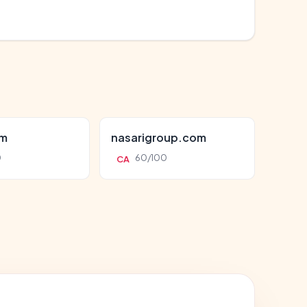
om
nasarigroup.com
0
60/100
CA