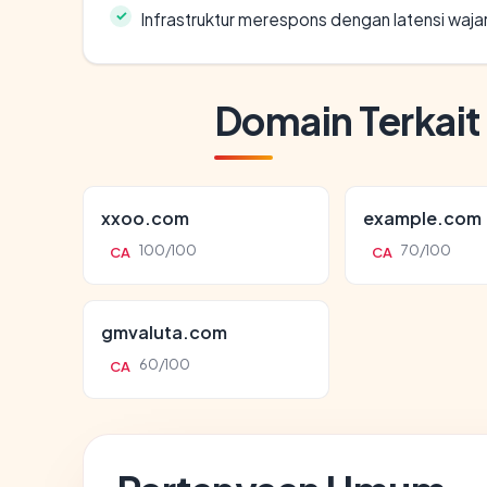
Infrastruktur merespons dengan latensi waja
Domain Terkait
xxoo.com
example.com
100/100
70/100
CA
CA
gmvaluta.com
60/100
CA