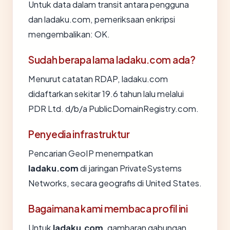
Untuk data dalam transit antara pengguna
dan ladaku.com, pemeriksaan enkripsi
mengembalikan: OK.
Sudah berapa lama ladaku.com ada?
Menurut catatan RDAP, ladaku.com
didaftarkan sekitar 19.6 tahun lalu melalui
PDR Ltd. d/b/a PublicDomainRegistry.com.
Penyedia infrastruktur
Pencarian GeoIP menempatkan
ladaku.com
di jaringan PrivateSystems
Networks, secara geografis di United States.
Bagaimana kami membaca profil ini
Untuk
ladaku.com
, gambaran gabungan