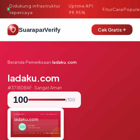
Didukung infrastruktur
Uptime API:
·
Fitur
Cara
Popule
tepercaya
99.95%
SuaraparVerify
Cek Gratis
Beranda
›
Pemeriksaan
›
ladaku.com
ladaku.com
#3718DBAF · Sangat Aman
100
/ 100