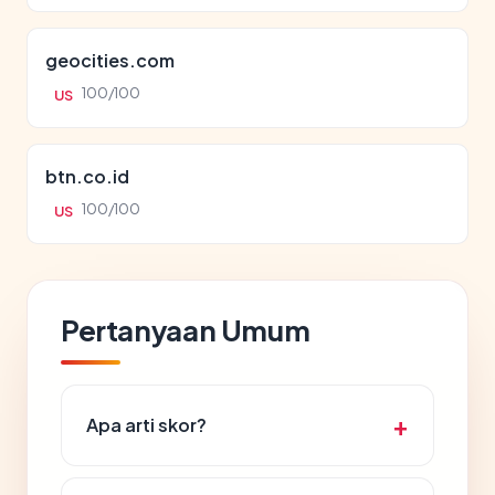
geocities.com
100/100
US
btn.co.id
100/100
US
Pertanyaan Umum
Apa arti skor?