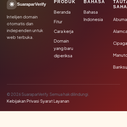
PRODUK
BAHASA
TAUT
SuaraparVerify
SAHA
Beranda
Bahasa
Intelijen domain
Indonesia
Abuma
Fitur
otomatis dan
independen untuk
Cara kerja
Alamca
web terbuka.
Domain
Cipaga
yang baru
Manut
diperiksa
Banks
© 2026 SuaraparVerify. Semua hak dilindungi.
Kebijakan Privasi
·
Syarat Layanan