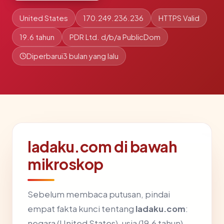
United States
170.249.236.236
HTTPS Valid
19.6 tahun
PDR Ltd. d/b/a PublicDom
Diperbarui
3 bulan yang lalu
ladaku.com di bawah
mikroskop
Sebelum membaca putusan, pindai
empat fakta kunci tentang
ladaku.com
:
negara (United States), usia (19.6 tahun),