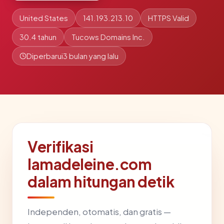
United States
141.193.213.10
HTTPS Valid
30.4 tahun
Tucows Domains Inc.
Diperbarui
3 bulan yang lalu
Verifikasi
lamadeleine.com
dalam hitungan detik
Independen, otomatis, dan gratis —