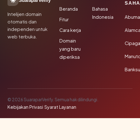
SuaraparVerify
SAHA
Beranda
Bahasa
Intelijen domain
Indonesia
Abuma
Fitur
otomatis dan
independen untuk
Cara kerja
Alamca
web terbuka.
Domain
Cipaga
yang baru
Manut
diperiksa
Banks
© 2026 SuaraparVerify. Semua hak dilindungi.
Kebijakan Privasi
·
Syarat Layanan