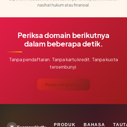
nasihat hukum atau finansial.
Periksa domain berikutnya
dalam beberapa detik.
Tanpa pendaftaran. Tanpa kartu kredit. Tanpa kuota
tersembunyi.
Mulai cek gratis →
PRODUK
BAHASA
TAUT