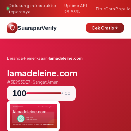
Didukung infrastruktur
Uptime API:
·
Fitur
Cara
Popule
tepercaya
99.95%
SuaraparVerify
Cek Gratis
Beranda
›
Pemeriksaan
›
lamadeleine.com
lamadeleine.com
#5E953DE7 · Sangat Aman
100
/ 100