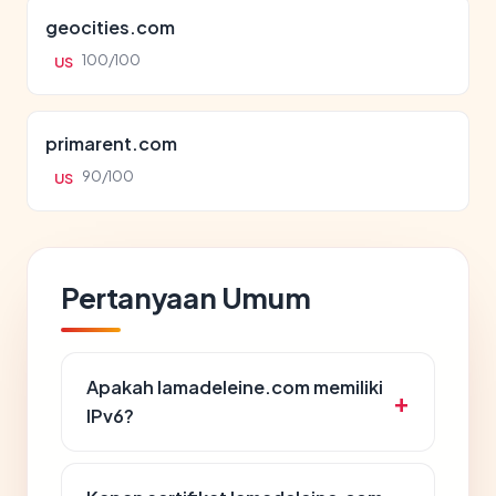
geocities.com
100/100
US
primarent.com
90/100
US
Pertanyaan Umum
Apakah lamadeleine.com memiliki
IPv6?