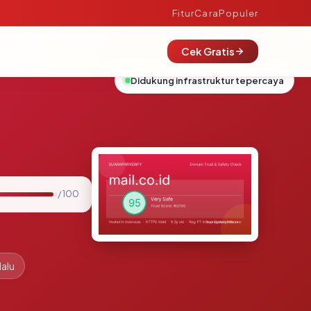
Fitur
Cara
Populer
Cek Gratis
Didukung infrastruktur tepercaya
/ 100
lalu