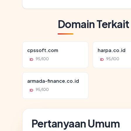
Domain Terkait
cpssoft.com
harpa.co.id
95/100
95/100
ID
ID
armada-finance.co.id
95/100
ID
Pertanyaan Umum