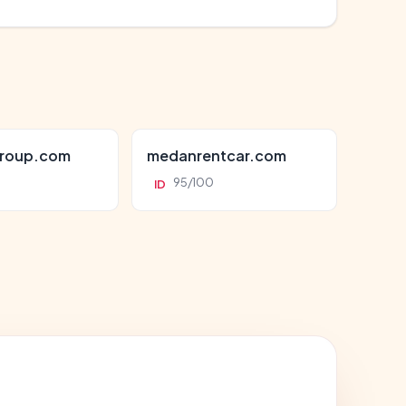
roup.com
medanrentcar.com
95/100
ID