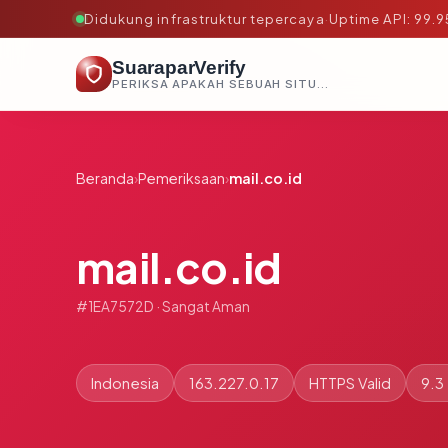
Didukung infrastruktur tepercaya
·
Uptime API: 99.
SuaraparVerify
PERIKSA APAKAH SEBUAH SITUS AMAN, TEPERCAYA, DAN TERVERIFIKASI DALAM HITUNGAN DETIK.
Beranda
›
Pemeriksaan
›
mail.co.id
mail.co.id
#1EA7572D · Sangat Aman
Indonesia
163.227.0.17
HTTPS Valid
9.3