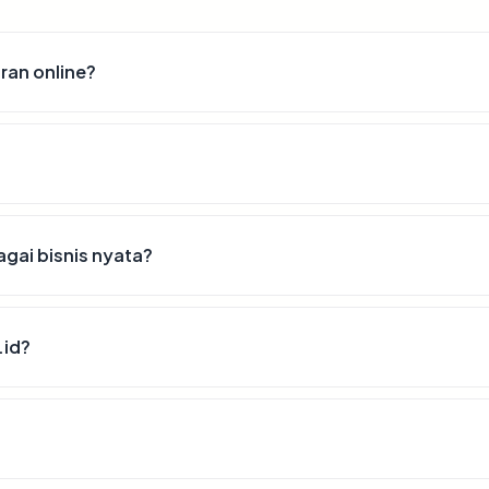
ran online?
gai bisnis nyata?
.id?