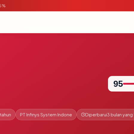
95%
95
 tahun
PT Infinys System Indone
Diperbarui
3 bulan yang 