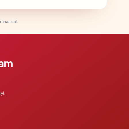
 finansial.
lam
yi.