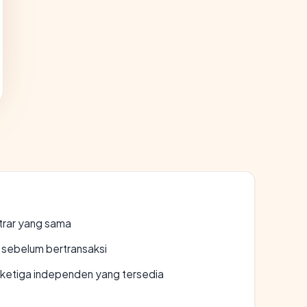
strar yang sama
en sebelum bertransaksi
k ketiga independen yang tersedia