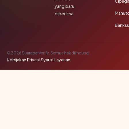
Cipaga
yang baru
Manut
diperiksa
Banks
© 2026 SuaraparVerify. Semua hak dilindungi.
Kebijakan Privasi
·
Syarat Layanan