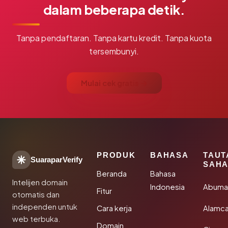
dalam beberapa detik.
Tanpa pendaftaran. Tanpa kartu kredit. Tanpa kuota
tersembunyi.
Mulai cek gratis →
PRODUK
BAHASA
TAUT
SuaraparVerify
SAHA
Beranda
Bahasa
Intelijen domain
Indonesia
Abuma
Fitur
otomatis dan
independen untuk
Cara kerja
Alamca
web terbuka.
Domain