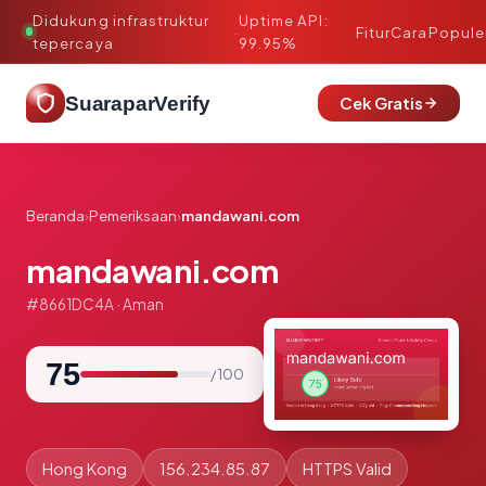
Didukung infrastruktur
Uptime API:
·
Fitur
Cara
Popule
tepercaya
99.95%
SuaraparVerify
Cek Gratis
Beranda
›
Pemeriksaan
›
mandawani.com
mandawani.com
#8661DC4A · Aman
75
/ 100
Hong Kong
156.234.85.87
HTTPS Valid