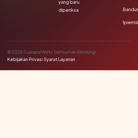
yang baru
Bandu
diperiksa
Ipiems
© 2026 SuaraparVerify. Semua hak dilindungi.
Kebijakan Privasi
·
Syarat Layanan