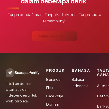
dalam beberapa detik.
Tanpa pendaftaran. Tanpa kartu kredit. Tanpa kuota
tersembunyi.
Mulai cek gratis →
PRODUK
BAHASA
TAUT
SuaraparVerify
SAHA
Beranda
Bahasa
Intelijen domain
Indonesia
Autoc
Fitur
otomatis dan
independen untuk
Cara kerja
Cafede
web terbuka.
Domain
Banks