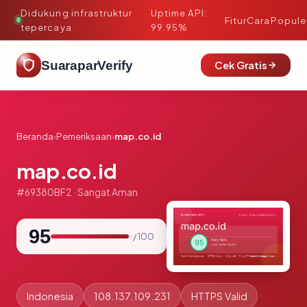
Didukung infrastruktur
Uptime API:
·
Fitur
Cara
Popule
tepercaya
99.95%
SuaraparVerify
Cek Gratis
Beranda
›
Pemeriksaan
›
map.co.id
map.co.id
#69380BF2 · Sangat Aman
95
/ 100
Indonesia
108.137.109.231
HTTPS Valid