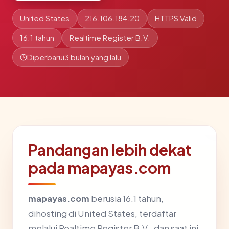
United States
216.106.184.20
HTTPS Valid
16.1 tahun
Realtime Register B.V.
Diperbarui
3 bulan yang lalu
Pandangan lebih dekat
pada mapayas.com
mapayas.com
berusia 16.1 tahun,
dihosting di United States, terdaftar
melalui Realtime Register B.V., dan saat ini