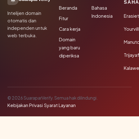
SAHA
Beranda
Bahasa
Intelijen domain
Indonesia
Erasie
Fitur
otomatis dan
independen untuk
Cara kerja
Yourvi
web terbuka.
Domain
Manut
yang baru
Trijay
diperiksa
Kalawe
© 2026 SuaraparVerify. Semua hak dilindungi.
Kebijakan Privasi
·
Syarat Layanan