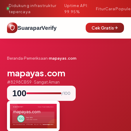
Didukung infrastruktur
Uptime API:
·
Fitur
Cara
Popule
tepercaya
99.95%
SuaraparVerify
Cek Gratis
Beranda
›
Pemeriksaan
›
mapayas.com
mapayas.com
#8298CB59 · Sangat Aman
100
/ 100