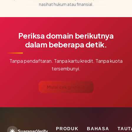
nasihat hukum atau finansial.
Periksa domain berikutnya
dalam beberapa detik.
Tanpa pendaftaran. Tanpa kartu kredit. Tanpa kuota
tersembunyi.
Mulai cek gratis →
PRODUK
BAHASA
TAUT
SuaraparVerify