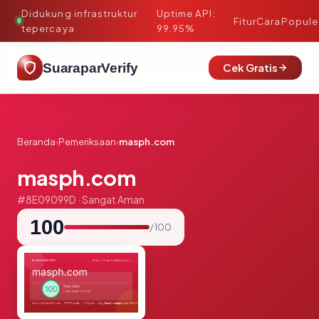
Didukung infrastruktur
Uptime API:
·
Fitur
Cara
Popule
tepercaya
99.95%
SuaraparVerify
Cek Gratis
Beranda
›
Pemeriksaan
›
masph.com
masph.com
#8E09099D · Sangat Aman
100
/ 100