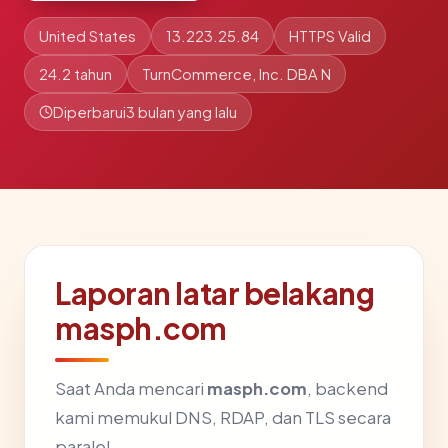
United States
13.223.25.84
HTTPS Valid
24.2 tahun
TurnCommerce, Inc. DBA N
Diperbarui
3 bulan yang lalu
Laporan latar belakang
masph.com
Saat Anda mencari
masph.com
, backend
kami memukul DNS, RDAP, dan TLS secara
paralel.