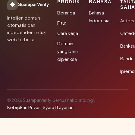
PRODUK
BAHASA
TAUT
SuaraparVerify
SAHA
Beranda
Bahasa
Intelijen domain
Indonesia
Autoc
Fitur
otomatis dan
independen untuk
Cara kerja
Cafede
web terbuka.
Domain
Banks
yang baru
Bandu
diperiksa
Ipiems
© 2026 SuaraparVerify. Semua hak dilindungi.
Kebijakan Privasi
·
Syarat Layanan