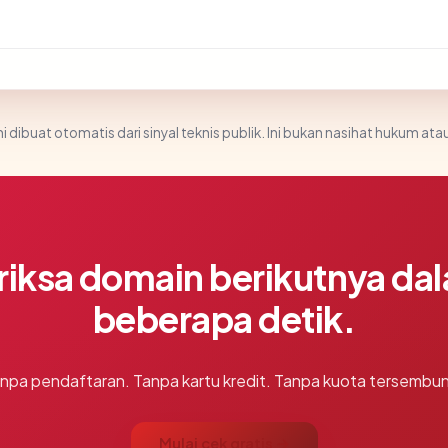
i dibuat otomatis dari sinyal teknis publik. Ini bukan nasihat hukum atau
riksa domain berikutnya da
beberapa detik.
npa pendaftaran. Tanpa kartu kredit. Tanpa kuota tersembun
Mulai cek gratis →