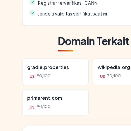
Registrar terverifikasi ICANN
Jendela validitas sertifikat saat ini
Domain Terkait
gradle.properties
wikipedia.org
90/100
70/100
US
US
primarent.com
90/100
US