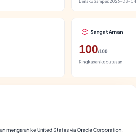
Berlaku Sampai:
2026-08-0
Sangat Aman
100
/100
Ringkasan keputusan
an mengarah ke United States via Oracle Corporation.