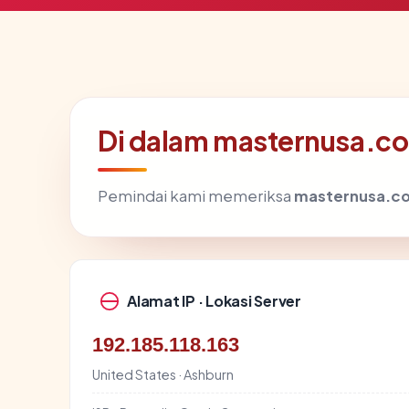
Di dalam masternusa.co
Pemindai kami memeriksa
masternusa.c
Alamat IP · Lokasi Server
192.185.118.163
United States · Ashburn