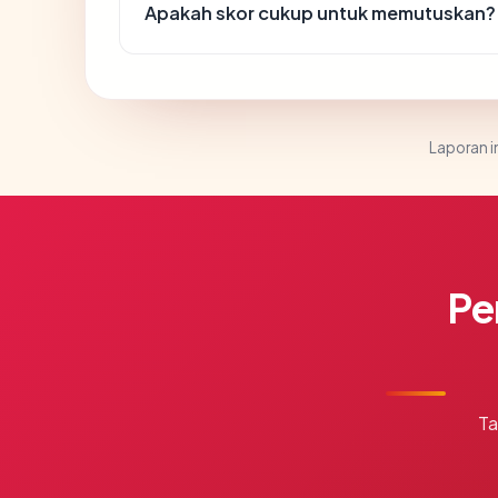
Apakah skor cukup untuk memutuskan?
Laporan in
Pe
Ta