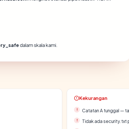
ery_safe
dalam skala kami.
Kekurangan
Catatan A tunggal — ta
Tidak ada security.txt 