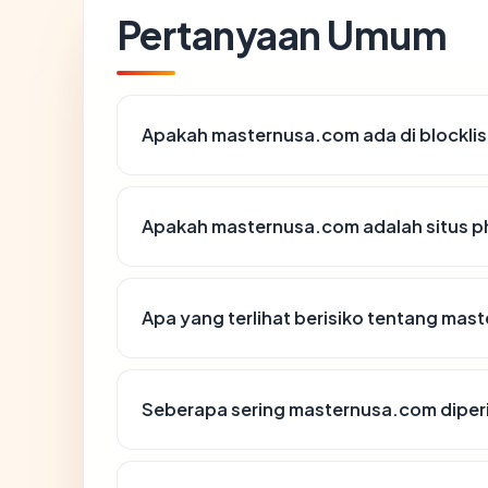
Pertanyaan Umum
Apakah masternusa.com ada di blockli
Apakah masternusa.com adalah situs p
Apa yang terlihat berisiko tentang ma
Seberapa sering masternusa.com diper