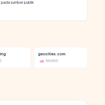
s pada sumber publik
ing
geocities.com
0
100/100
US