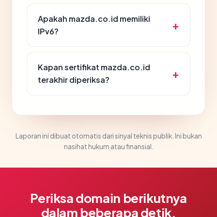
Apakah mazda.co.id memiliki
IPv6?
Kapan sertifikat mazda.co.id
terakhir diperiksa?
Laporan ini dibuat otomatis dari sinyal teknis publik. Ini bukan
nasihat hukum atau finansial.
Periksa domain berikutnya
dalam beberapa detik.