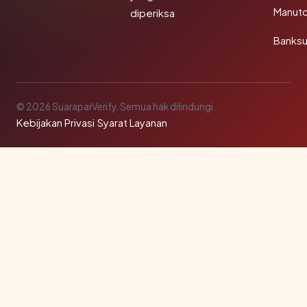
Manut
diperiksa
Banks
© 2026 SuaraparVerify. Semua hak dilindungi.
Kebijakan Privasi
·
Syarat Layanan