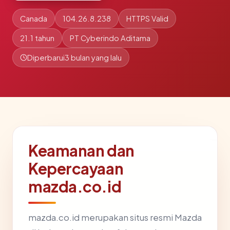
Canada
104.26.8.238
HTTPS Valid
21.1 tahun
PT Cyberindo Aditama
Diperbarui
3 bulan yang lalu
Keamanan dan
Kepercayaan
mazda.co.id
mazda.co.id merupakan situs resmi Mazda