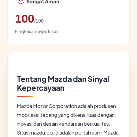
Sangat Aman
100
/100
Ringkasan keputusan
Tentang Mazda dan Sinyal
Kepercayaan
Mazda Motor Corporation adalah produsen
mobil asal Jepang yang dikenal luas dengan
inovasi dan desain kendaraan berkualitas.
Situs mazda.co.id adalah portal resmi Mazda