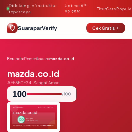
Didukung infrastruktur
Uptime API:
·
Fitur
Cara
Popule
tepercaya
99.95%
SuaraparVerify
Cek Gratis
Beranda
›
Pemeriksaan
›
mazda.co.id
mazda.co.id
#EF8ECF24 · Sangat Aman
100
/ 100