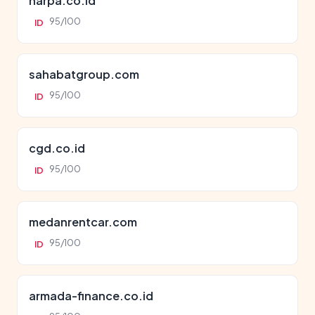
harpa.co.id
95/100
ID
sahabatgroup.com
95/100
ID
cgd.co.id
95/100
ID
medanrentcar.com
95/100
ID
armada-finance.co.id