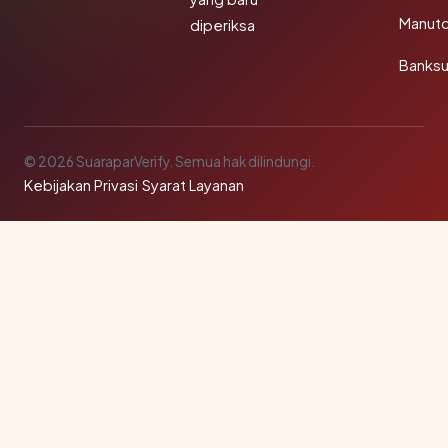
Manut
diperiksa
Banks
© 2026 SuaraparVerify. Semua hak dilindungi.
Kebijakan Privasi
·
Syarat Layanan