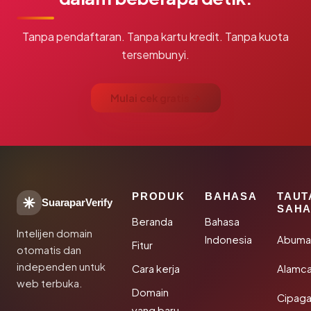
Tanpa pendaftaran. Tanpa kartu kredit. Tanpa kuota
tersembunyi.
Mulai cek gratis →
PRODUK
BAHASA
TAUT
SuaraparVerify
SAHA
Beranda
Bahasa
Intelijen domain
Indonesia
Abuma
Fitur
otomatis dan
independen untuk
Cara kerja
Alamca
web terbuka.
Domain
Cipaga
yang baru