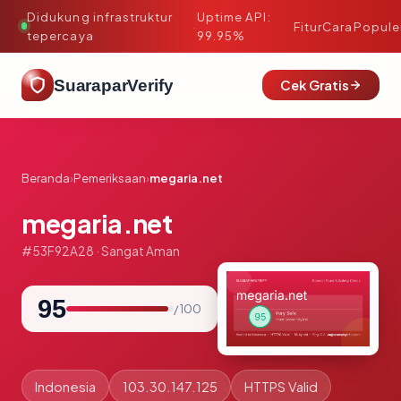
Didukung infrastruktur
Uptime API:
·
Fitur
Cara
Popule
tepercaya
99.95%
SuaraparVerify
Cek Gratis
Beranda
›
Pemeriksaan
›
megaria.net
megaria.net
#53F92A28 · Sangat Aman
95
/ 100
Indonesia
103.30.147.125
HTTPS Valid