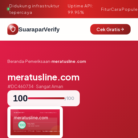
Didukung infrastruktur
Uptime API:
·
Fitur
Cara
Popule
tepercaya
99.95%
SuaraparVerify
Cek Gratis
Beranda
›
Pemeriksaan
›
meratusline.com
meratusline.com
#DC460734 · Sangat Aman
100
/ 100