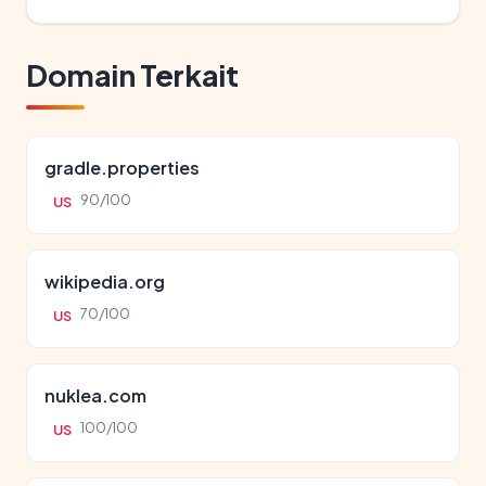
Domain Terkait
gradle.properties
90/100
US
wikipedia.org
70/100
US
nuklea.com
100/100
US