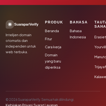
PRODUK
BAHASA
TAUT
SuaraparVerify
SAHA
Beranda
Bahasa
Intelijen domain
Indonesia
Erasie
Fitur
otomatis dan
independen untuk
Cara kerja
Yourvi
web terbuka.
Domain
Manut
yang baru
Trijay
diperiksa
Kalawe
© 2026 SuaraparVerify. Semua hak dilindungi.
Kebijakan Privasi
·
Syarat Layanan