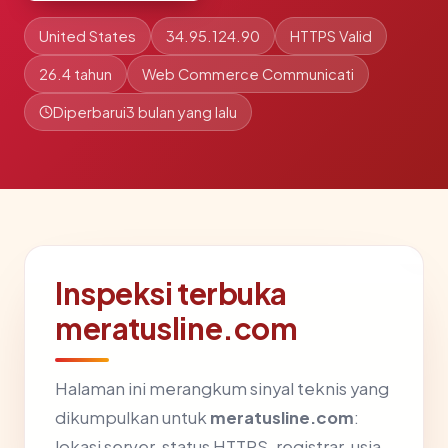
United States
34.95.124.90
HTTPS Valid
26.4 tahun
Web Commerce Communicati
Diperbarui
3 bulan yang lalu
Inspeksi terbuka
meratusline.com
Halaman ini merangkum sinyal teknis yang
dikumpulkan untuk
meratusline.com
:
lokasi server, status HTTPS, registrar, usia