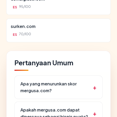
95/100
ES
surken.com
70/100
ES
Pertanyaan Umum
Apa yang menurunkan skor
mergusa.com?
Apakah mergusa.com dapat
dipercaya sebagai bisnis nyata?