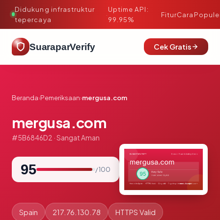
Didukung infrastruktur
Uptime API:
·
Fitur
Cara
Popule
tepercaya
99.95%
SuaraparVerify
Cek Gratis
Beranda
›
Pemeriksaan
›
mergusa.com
mergusa.com
#5B6846D2 · Sangat Aman
95
/ 100
Spain
217.76.130.78
HTTPS Valid