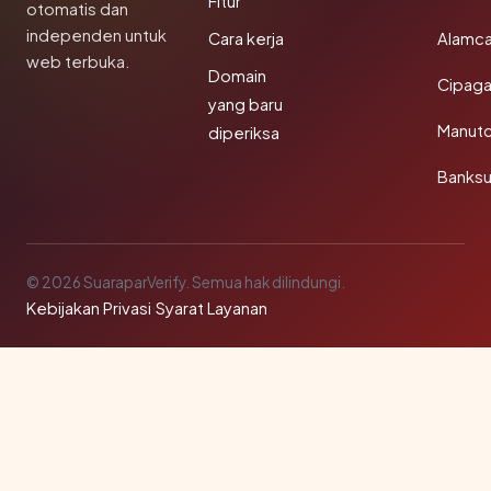
Fitur
otomatis dan
independen untuk
Cara kerja
Alamca
web terbuka.
Domain
Cipaga
yang baru
Manut
diperiksa
Banks
© 2026 SuaraparVerify. Semua hak dilindungi.
Kebijakan Privasi
·
Syarat Layanan