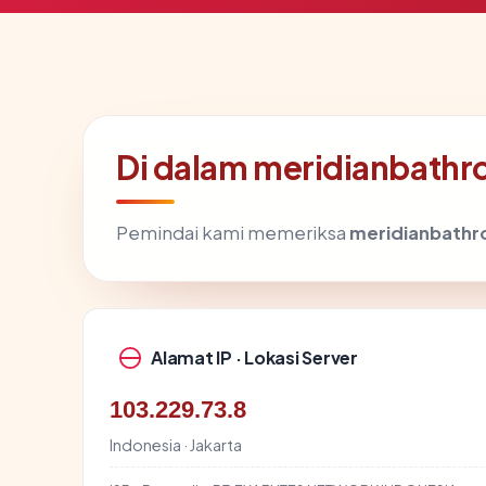
Di dalam meridianbathr
Pemindai kami memeriksa
meridianbathr
Alamat IP · Lokasi Server
103.229.73.8
Indonesia · Jakarta