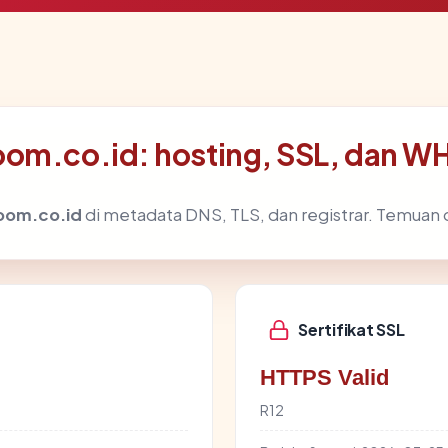
oom.co.id: hosting, SSL, dan W
oom.co.id
di metadata DNS, TLS, dan registrar. Temuan
Sertifikat SSL
HTTPS Valid
R12