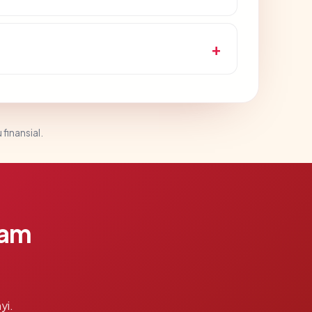
 finansial.
lam
yi.