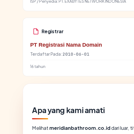
ISP / Penyedia:
PT. EXABYTES NETWORK INDONESIA
Registrar
PT Registrasi Nama Domain
Terdaftar Pada:
2010-06-01
16 tahun
Apa yang kami amati
Melihat
meridianbathroom.co.id
dari luar, 