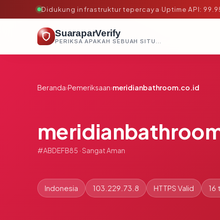
Didukung infrastruktur tepercaya
·
Uptime API: 99.
SuaraparVerify
PERIKSA APAKAH SEBUAH SITUS AMAN, TEPERCAYA, DAN TERVERIFIKASI DALAM HITUNGAN DETIK.
Beranda
›
Pemeriksaan
›
meridianbathroom.co.id
meridianbathroom
#ABDEFB85 · Sangat Aman
Indonesia
103.229.73.8
HTTPS Valid
16 