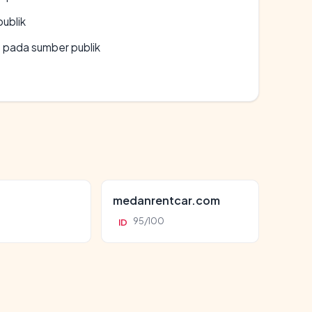
publik
s pada sumber publik
d
medanrentcar.com
95/100
ID