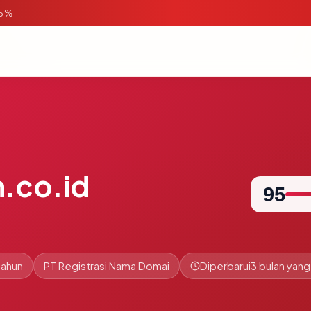
95%
.co.id
95
tahun
PT Registrasi Nama Domai
Diperbarui
3 bulan yang 