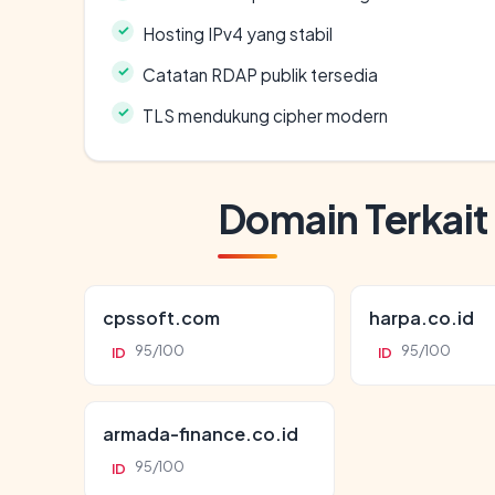
Hosting IPv4 yang stabil
Catatan RDAP publik tersedia
TLS mendukung cipher modern
Domain Terkait
cpssoft.com
harpa.co.id
95/100
95/100
ID
ID
armada-finance.co.id
95/100
ID