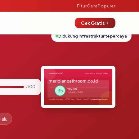
Fitur
Cara
Populer
Cek Gratis
Didukung infrastruktur tepercaya
/ 100
lalu