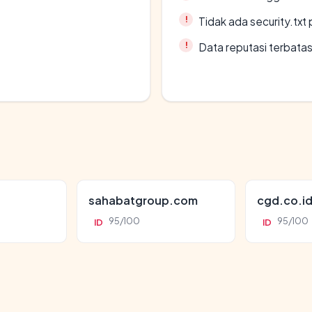
Tidak ada security.txt 
Data reputasi terbata
sahabatgroup.com
cgd.co.i
95/100
95/100
ID
ID