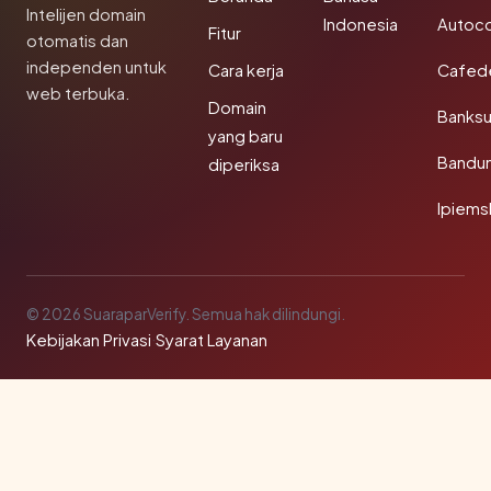
Intelijen domain
Indonesia
Autoc
Fitur
otomatis dan
independen untuk
Cara kerja
Cafede
web terbuka.
Domain
Banks
yang baru
Bandu
diperiksa
Ipiems
© 2026 SuaraparVerify. Semua hak dilindungi.
Kebijakan Privasi
·
Syarat Layanan