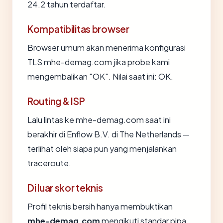
24.2 tahun terdaftar.
Kompatibilitas browser
Browser umum akan menerima konfigurasi
TLS mhe-demag.com jika probe kami
mengembalikan "OK". Nilai saat ini: OK.
Routing & ISP
Lalu lintas ke mhe-demag.com saat ini
berakhir di Enflow B.V. di The Netherlands —
terlihat oleh siapa pun yang menjalankan
traceroute.
Di luar skor teknis
Profil teknis bersih hanya membuktikan
mhe-demag.com
mengikuti standar pipa