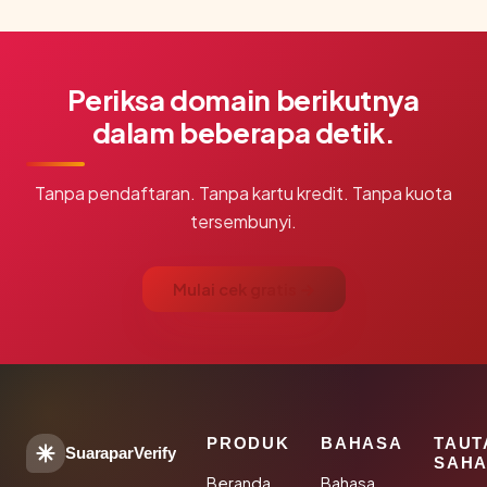
Periksa domain berikutnya
dalam beberapa detik.
Tanpa pendaftaran. Tanpa kartu kredit. Tanpa kuota
tersembunyi.
Mulai cek gratis →
PRODUK
BAHASA
TAUT
SuaraparVerify
SAHA
Beranda
Bahasa