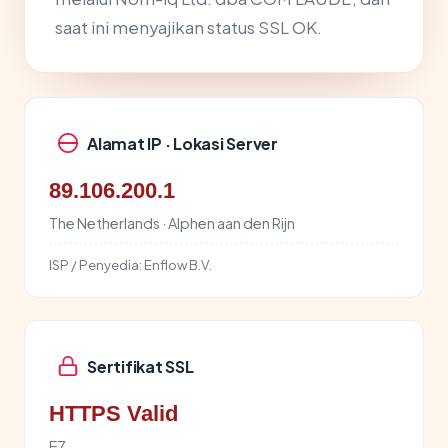
saat ini menyajikan status SSL OK.
Alamat IP · Lokasi Server
89.106.200.1
The Netherlands · Alphen aan den Rijn
ISP / Penyedia:
Enflow B.V.
Sertifikat SSL
HTTPS Valid
E7