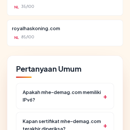
35/100
NL
royalhaskoning.com
85/100
NL
Pertanyaan Umum
Apakah mhe-demag.com memiliki
IPv6?
Kapan sertifikat mhe-demag.com
terakhir diperiksa?