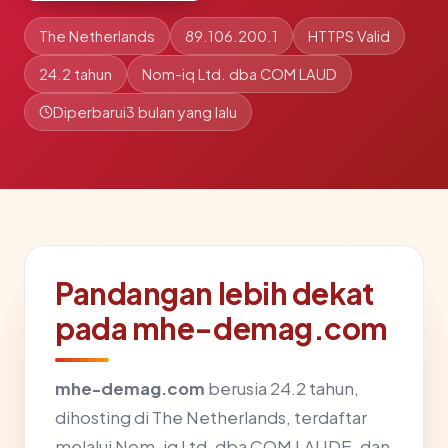
The Netherlands
89.106.200.1
HTTPS Valid
24.2 tahun
Nom-iq Ltd. dba COM LAUD
Diperbarui
3 bulan yang lalu
Pandangan lebih dekat
pada mhe-demag.com
mhe-demag.com
berusia 24.2 tahun,
dihosting di The Netherlands, terdaftar
melalui Nom-iq Ltd. dba COM LAUDE, dan