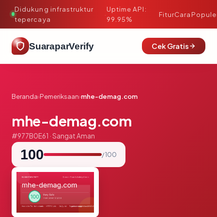
Didukung infrastruktur
Uptime API:
·
Fitur
Cara
Popule
tepercaya
99.95%
SuaraparVerify
Cek Gratis
Beranda
›
Pemeriksaan
›
mhe-demag.com
mhe-demag.com
#977B0E61 · Sangat Aman
100
/ 100