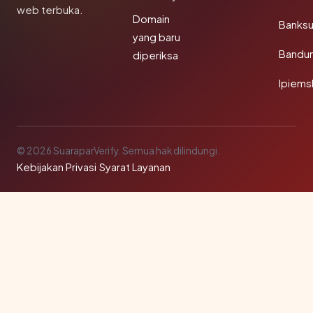
web terbuka.
Domain
Banks
yang baru
Bandu
diperiksa
Ipiems
© 2026 SuaraparVerify. Semua hak dilindungi.
Kebijakan Privasi
·
Syarat Layanan