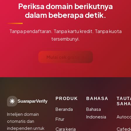
Periksa domain berikutnya
dalam beberapa detik.
Tanpa pendaftaran. Tanpa kartu kredit. Tanpa kuota
tersembunyi.
Mulai cek gratis →
PRODUK
BAHASA
TAUT
SuaraparVerify
SAHA
Beranda
Bahasa
Intelijen domain
Indonesia
Autoc
Fitur
otomatis dan
independen untuk
Cara kerja
Cafede