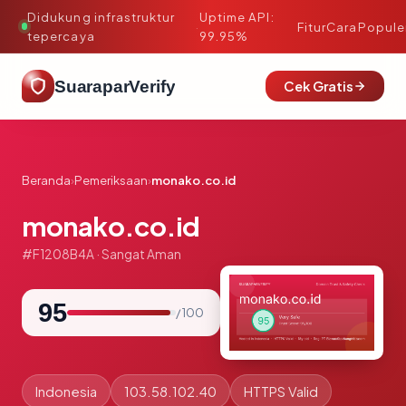
Didukung infrastruktur
Uptime API:
·
Fitur
Cara
Popule
tepercaya
99.95%
SuaraparVerify
Cek Gratis
Beranda
›
Pemeriksaan
›
monako.co.id
monako.co.id
#F1208B4A · Sangat Aman
95
/ 100
Indonesia
103.58.102.40
HTTPS Valid