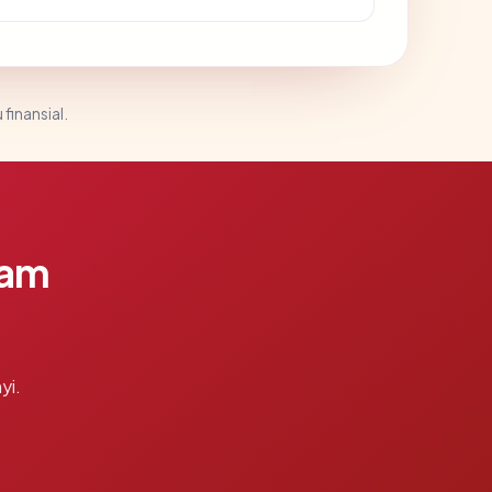
 finansial.
lam
yi.