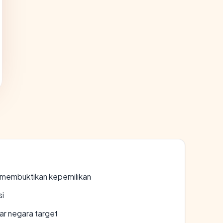
ak membuktikan kepemilikan
si
uar negara target