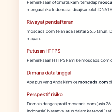
Pemeriksaan otomatis kami terhadap
mosca
mengarah ke Indonesia, disajikan oleh DNA
Riwayat pendaftaran
moscads.com telah ada sekitar 26.5 tahun. 
mapan.
Putusan HTTPS
Pemeriksaan HTTPS kami ke moscads.com di
Di mana data tinggal
Apa pun yang Anda kirim ke
moscads.com
di
Perspektif risiko
Domain dengan profil moscads.com (usia 26.5
Indonesia) biasanya jatuh dalam kategori "saf