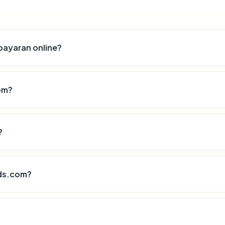
ayaran online?
om?
?
ds.com?