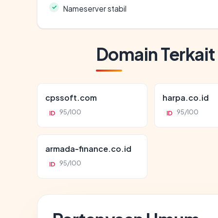
Nameserver stabil
Domain Terkait
cpssoft.com
harpa.co.id
95/100
95/100
ID
ID
armada-finance.co.id
95/100
ID