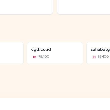
cgd.co.id
sahabatg
95/100
95/100
ID
ID