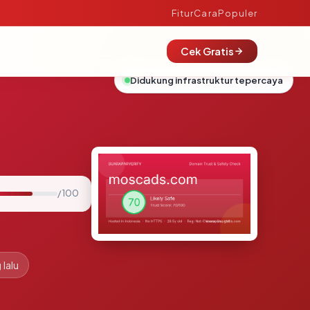
Fitur
Cara
Populer
Cek Gratis
Didukung infrastruktur tepercaya
/ 100
 lalu