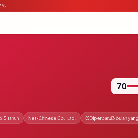
95%
70
6.5 tahun
Net-Chinese Co., Ltd.
Diperbarui
3 bulan yang