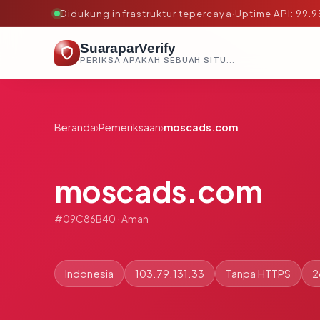
Didukung infrastruktur tepercaya
·
Uptime API: 99.
SuaraparVerify
PERIKSA APAKAH SEBUAH SITUS AMAN, TEPERCAYA, DAN TERVERIFIKASI DALAM HITUNGAN DETIK.
Beranda
›
Pemeriksaan
›
moscads.com
moscads.com
#09C86B40 · Aman
Indonesia
103.79.131.33
Tanpa HTTPS
2