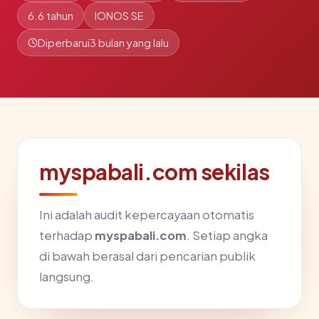
6.6 tahun
IONOS SE
Diperbarui
3 bulan yang lalu
myspabali.com sekilas
Ini adalah audit kepercayaan otomatis
terhadap
myspabali.com
. Setiap angka
di bawah berasal dari pencarian publik
langsung.