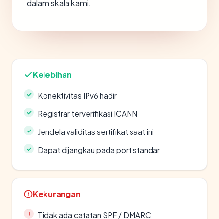
dalam skala kami.
Kelebihan
Konektivitas IPv6 hadir
Registrar terverifikasi ICANN
Jendela validitas sertifikat saat ini
Dapat dijangkau pada port standar
Kekurangan
Tidak ada catatan SPF / DMARC