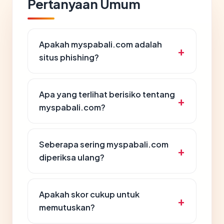
Pertanyaan Umum
Apakah myspabali.com adalah
situs phishing?
Apa yang terlihat berisiko tentang
myspabali.com?
Seberapa sering myspabali.com
diperiksa ulang?
Apakah skor cukup untuk
memutuskan?