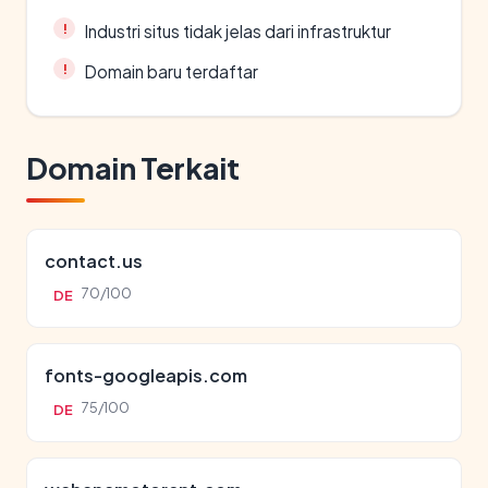
Industri situs tidak jelas dari infrastruktur
Domain baru terdaftar
Domain Terkait
contact.us
70/100
DE
fonts-googleapis.com
75/100
DE