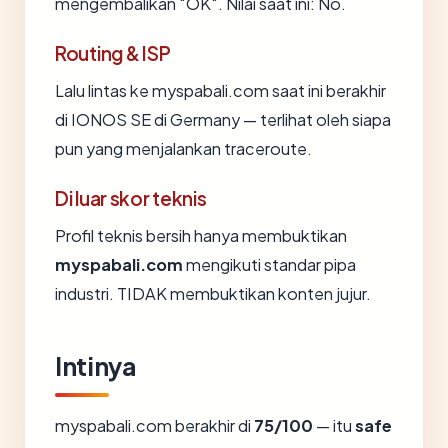
mengembalikan "OK". Nilai saat ini: No.
Routing & ISP
Lalu lintas ke myspabali.com saat ini berakhir
di IONOS SE di Germany — terlihat oleh siapa
pun yang menjalankan traceroute.
Di luar skor teknis
Profil teknis bersih hanya membuktikan
myspabali.com
mengikuti standar pipa
industri. TIDAK membuktikan konten jujur.
Intinya
myspabali.com berakhir di
75/100
— itu
safe