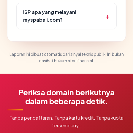
ISP apa yang melayani
myspabali.com?
Laporan ini dibuat otomatis dari sinyal teknis publik. Ini bukan
nasihat hukum atau finansial.
Periksa domain berikutnya
dalam beberapa detik.
Tanpa pendaftaran. Tanpa kartu kredit. Tanpa kuota
tersembunyi.