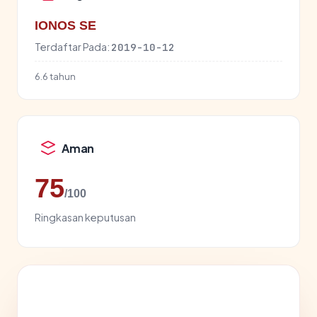
IONOS SE
Terdaftar Pada:
2019-10-12
6.6 tahun
Aman
75
/100
Ringkasan keputusan