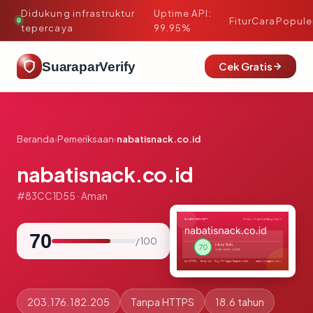
Didukung infrastruktur
Uptime API:
·
Fitur
Cara
Popule
tepercaya
99.95%
SuaraparVerify
Cek Gratis
Beranda
›
Pemeriksaan
›
nabatisnack.co.id
nabatisnack.co.id
#83CC1D55 · Aman
70
/ 100
203.176.182.205
Tanpa HTTPS
18.6 tahun