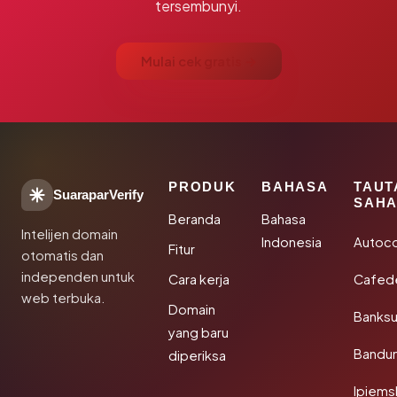
tersembunyi.
Mulai cek gratis →
PRODUK
BAHASA
TAUT
SuaraparVerify
SAHA
Beranda
Bahasa
Intelijen domain
Indonesia
Autoc
Fitur
otomatis dan
independen untuk
Cara kerja
Cafede
web terbuka.
Domain
Banks
yang baru
Bandu
diperiksa
Ipiems