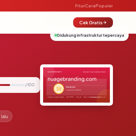
Fitur
Cara
Populer
Cek Gratis
Didukung infrastruktur tepercaya
/ 100
lalu