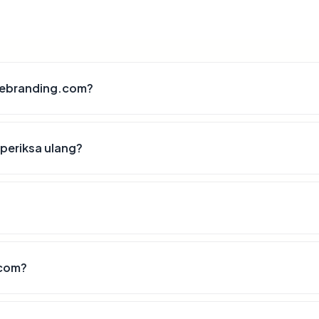
agebranding.com?
periksa ulang?
.com?