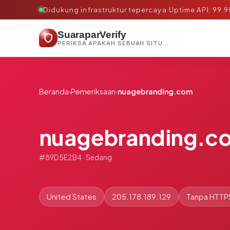
Didukung infrastruktur tepercaya
·
Uptime API: 99.
SuaraparVerify
PERIKSA APAKAH SEBUAH SITUS AMAN, TEPERCAYA, DAN TERVERIFIKASI DALAM HITUNGAN DETIK.
Beranda
›
Pemeriksaan
›
nuagebranding.com
nuagebranding.c
#89D5E2B4 · Sedang
United States
205.178.189.129
Tanpa HTTP