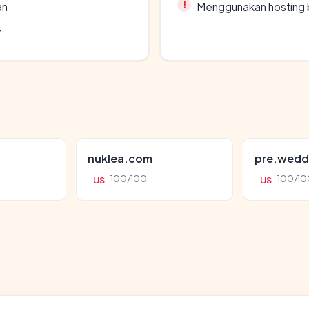
an
Menggunakan hosting 
r
nuklea.com
pre.wedd
100/100
100/10
US
US