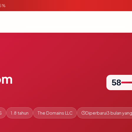
95%
om
58
S
1.8 tahun
The Domains LLC
Diperbarui
3 bulan yang 