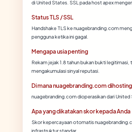
di United States. SSL pada host apex menge
Status TLS / SSL
Handshake TLS ke nuagebranding.com meng
pengguna ketika ini gagal.
Mengapa usia penting
Rekam jejak 1.8 tahun bukan bukti legitimasi, 
mengakumulasi sinyal reputasi.
Di mana nuagebranding.com dihostin
nuagebranding.com dioperasikan dari United 
Apa yang dikatakan skor kepada Anda
Skor kepercayaan otomatis nuagebranding.c
infrastruktur standar.