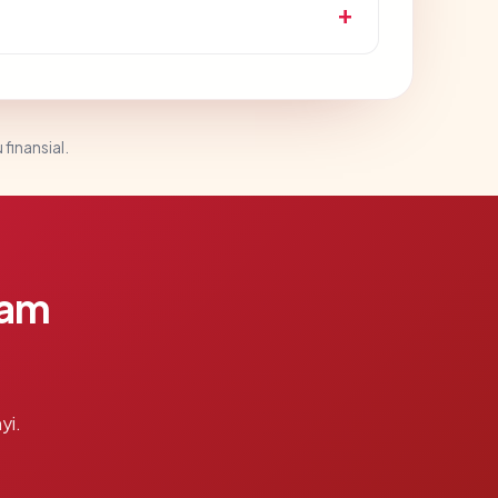
 finansial.
lam
yi.