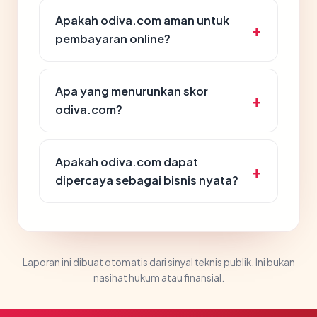
Apakah odiva.com aman untuk
pembayaran online?
Apa yang menurunkan skor
odiva.com?
Apakah odiva.com dapat
dipercaya sebagai bisnis nyata?
Laporan ini dibuat otomatis dari sinyal teknis publik. Ini bukan
nasihat hukum atau finansial.