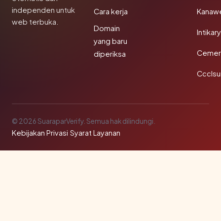
independen untuk
Cara kerja
Kanaw
web terbuka.
Domain
Intikar
yang baru
Cemerl
diperiksa
Ccclsu
© 2026 SuaraparVerify. Semua hak dilindungi.
Kebijakan Privasi
·
Syarat Layanan