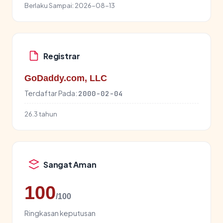
Berlaku Sampai:
2026-08-13
Registrar
GoDaddy.com, LLC
Terdaftar Pada:
2000-02-04
26.3 tahun
Sangat Aman
100
/100
Ringkasan keputusan