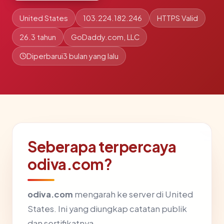
United States
103.224.182.246
HTTPS Valid
26.3 tahun
GoDaddy.com, LLC
Diperbarui
3 bulan yang lalu
Seberapa terpercaya
odiva.com?
odiva.com
mengarah ke server di United
States. Ini yang diungkap catatan publik
dan sertifikatnya.