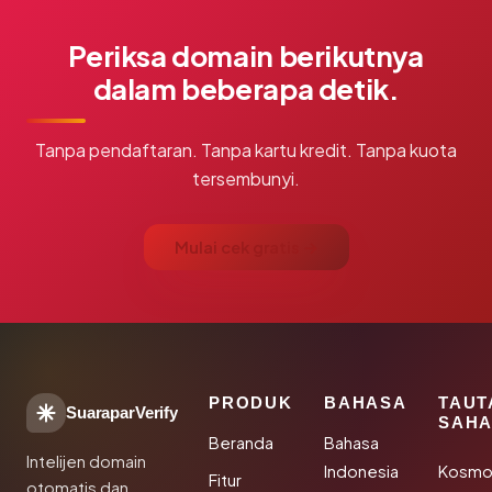
Periksa domain berikutnya
dalam beberapa detik.
Tanpa pendaftaran. Tanpa kartu kredit. Tanpa kuota
tersembunyi.
Mulai cek gratis →
PRODUK
BAHASA
TAUT
SuaraparVerify
SAHA
Beranda
Bahasa
Intelijen domain
Indonesia
Kosmo
Fitur
otomatis dan