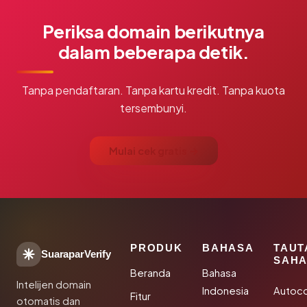
Periksa domain berikutnya
dalam beberapa detik.
Tanpa pendaftaran. Tanpa kartu kredit. Tanpa kuota
tersembunyi.
Mulai cek gratis →
PRODUK
BAHASA
TAUT
SuaraparVerify
SAHA
Beranda
Bahasa
Intelijen domain
Indonesia
Autoc
Fitur
otomatis dan