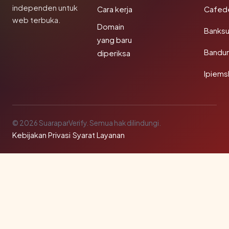
independen untuk
Cara kerja
Cafede
web terbuka.
Domain
Banks
yang baru
Bandu
diperiksa
Ipiems
© 2026 SuaraparVerify. Semua hak dilindungi.
Kebijakan Privasi
·
Syarat Layanan