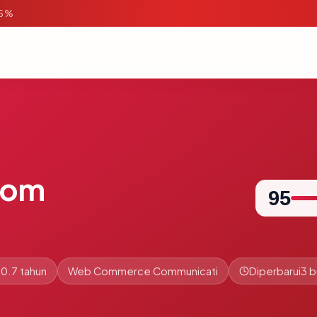
95%
com
95
0.7 tahun
Web Commerce Communicati
Diperbarui
3 b