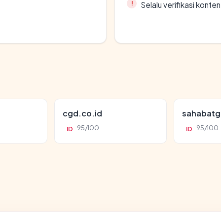
Selalu verifikasi kont
cgd.co.id
sahabatg
95/100
95/100
ID
ID