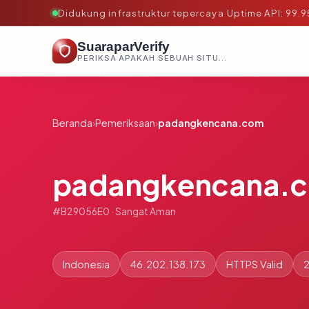
Didukung infrastruktur tepercaya
·
Uptime API: 99.
SuaraparVerify
PERIKSA APAKAH SEBUAH SITUS AMAN, TEPERCAYA, DAN TERVERIFIKASI DALAM HITUNGAN DETIK.
Beranda
›
Pemeriksaan
›
padangkencana.com
padangkencana.
#B29056E0 · Sangat Aman
Indonesia
46.202.138.173
HTTPS Valid
2