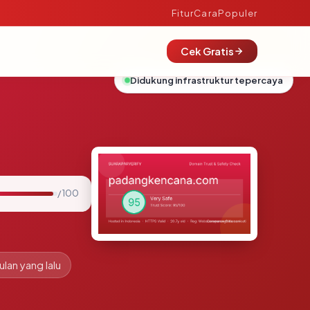
Fitur
Cara
Populer
Cek Gratis
Didukung infrastruktur tepercaya
/ 100
ulan yang lalu