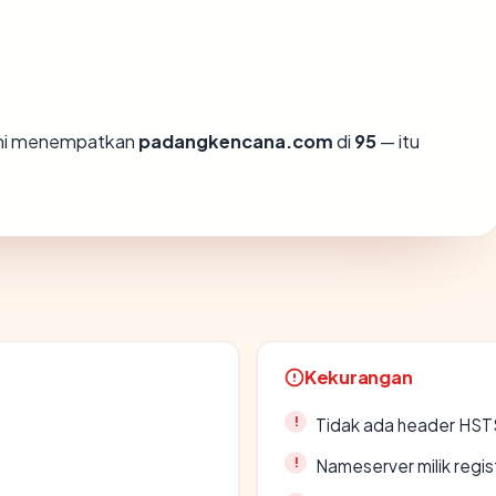
ami menempatkan
padangkencana.com
di
95
— itu
Kekurangan
Tidak ada header HST
Nameserver milik regi