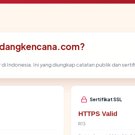
padangkencana.com?
i Indonesia. Ini yang diungkap catatan publik dan sertif
Sertifikat SSL
HTTPS Valid
R13