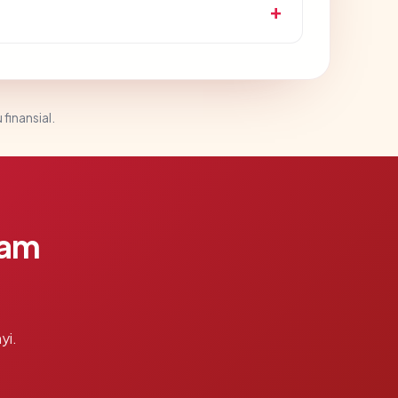
 finansial.
lam
yi.