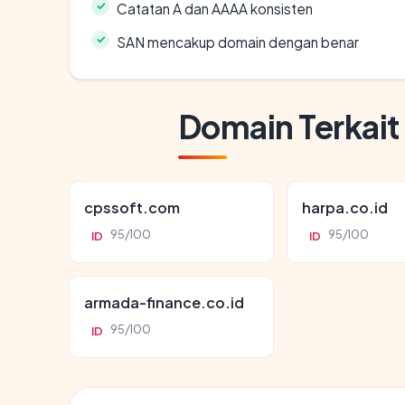
Catatan A dan AAAA konsisten
SAN mencakup domain dengan benar
Domain Terkait
cpssoft.com
harpa.co.id
95/100
95/100
ID
ID
armada-finance.co.id
95/100
ID