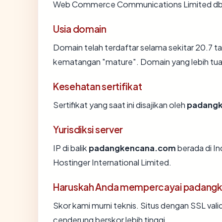
Web Commerce Communications Limited db
Usia domain
Domain telah terdaftar selama sekitar 20.7
kematangan "mature". Domain yang lebih tua s
Kesehatan sertifikat
Sertifikat yang saat ini disajikan oleh
padang
Yurisdiksi server
IP di balik
padangkencana.com
berada di In
Hostinger International Limited.
Haruskah Anda mempercayai padang
Skor kami murni teknis. Situs dengan SSL vali
cenderung berskor lebih tinggi.