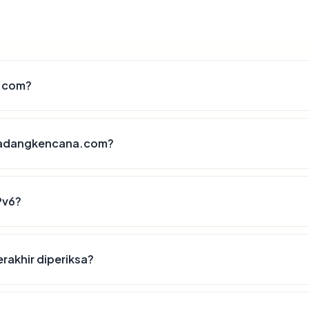
a.com?
 padangkencana.com?
Pv6?
rakhir diperiksa?