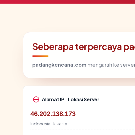
Seberapa terpercaya 
padangkencana.com
mengarah ke server d
Alamat IP · Lokasi Server
46.202.138.173
Indonesia · Jakarta