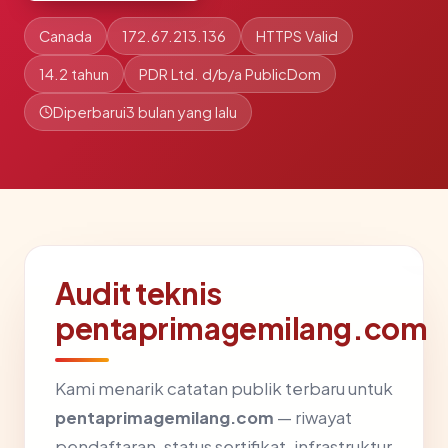
Canada
172.67.213.136
HTTPS Valid
14.2 tahun
PDR Ltd. d/b/a PublicDom
Diperbarui
3 bulan yang lalu
Audit teknis
pentaprimagemilang.com
Kami menarik catatan publik terbaru untuk
pentaprimagemilang.com
— riwayat
pendaftaran, status sertifikat, infrastruktur