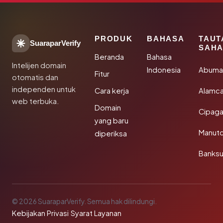
PRODUK
BAHASA
TAUT
SuaraparVerify
SAHA
Beranda
Bahasa
Intelijen domain
Indonesia
Abuma
Fitur
otomatis dan
independen untuk
Cara kerja
Alamca
web terbuka.
Domain
Cipaga
yang baru
Manut
diperiksa
Banks
© 2026 SuaraparVerify. Semua hak dilindungi.
Kebijakan Privasi
·
Syarat Layanan