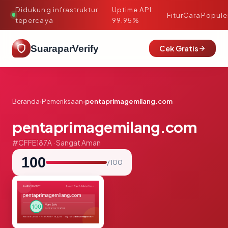
Didukung infrastruktur
Uptime API:
·
Fitur
Cara
Popule
tepercaya
99.95%
SuaraparVerify
Cek Gratis
Beranda
›
Pemeriksaan
›
pentaprimagemilang.com
pentaprimagemilang.com
#CFFE187A · Sangat Aman
100
/ 100