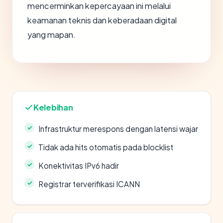
mencerminkan kepercayaan ini melalui
keamanan teknis dan keberadaan digital
yang mapan.
Kelebihan
Infrastruktur merespons dengan latensi wajar
Tidak ada hits otomatis pada blocklist
Konektivitas IPv6 hadir
Registrar terverifikasi ICANN