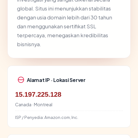
global. Situs ini menunjukkan stabilitas
dengan usia domain lebih dari 30 tahun
dan menggunakan sertifikat SSL
terpercaya, menegaskan kredibilitas
bisnisnya.
Alamat IP · Lokasi Server
15.197.225.128
Canada · Montreal
ISP / Penyedia:
Amazon.com, Inc.