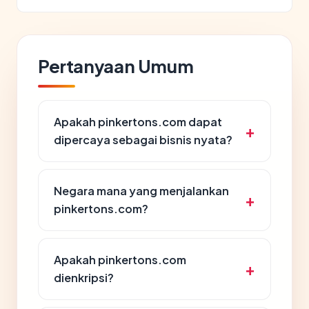
Pertanyaan Umum
Apakah pinkertons.com dapat
dipercaya sebagai bisnis nyata?
Negara mana yang menjalankan
pinkertons.com?
Apakah pinkertons.com
dienkripsi?