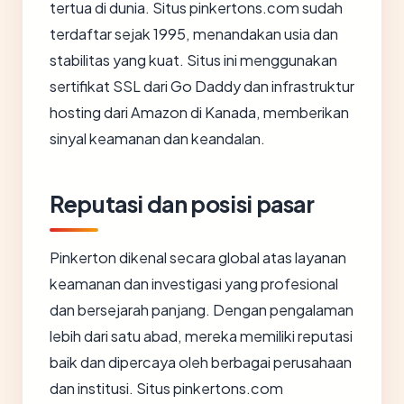
tertua di dunia. Situs pinkertons.com sudah
terdaftar sejak 1995, menandakan usia dan
stabilitas yang kuat. Situs ini menggunakan
sertifikat SSL dari Go Daddy dan infrastruktur
hosting dari Amazon di Kanada, memberikan
sinyal keamanan dan keandalan.
Reputasi dan posisi pasar
Pinkerton dikenal secara global atas layanan
keamanan dan investigasi yang profesional
dan bersejarah panjang. Dengan pengalaman
lebih dari satu abad, mereka memiliki reputasi
baik dan dipercaya oleh berbagai perusahaan
dan institusi. Situs pinkertons.com